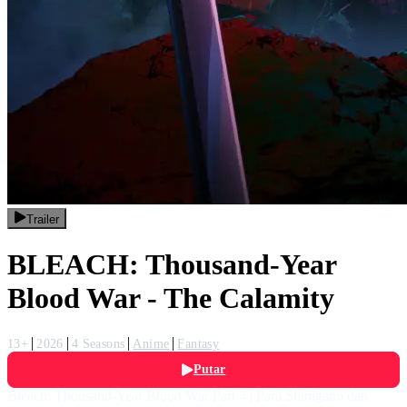
Trailer
BLEACH: Thousand-Year
Blood War - The Calamity
13+
2026
4 Seasons
Anime
Fantasy
Putar
Bleach: Thousand-Year Blood War Part 4 | Para Shinigami dan