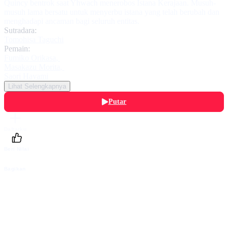
Quincy bentrok saat Yhwach menerobos Istana Kerajaan. Musuh-
musuh lama bersatu untuk menyerbu istana yang telah berubah dan
menghadapi ancaman bagi seluruh entitas.
Sutradara:
Tomohisa Taguchi
Pemain:
Fumiko Orikasa
,
Masakazu Morita
,
Saori Hayami
Lihat Selengkapnya
Putar
Daftarku
Beri Nilai
Bagikan