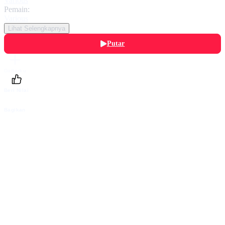
Various
Pemain:
Various
Lihat Selengkapnya
Putar
Daftarku
Beri Nilai
Bagikan