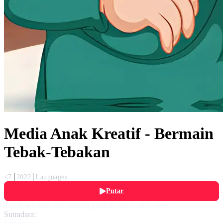
Media Anak Kreatif - Bermain
Tebak-Tebakan
<7
2022
Languages
Putar
Tebak-tebakan asik dengan gambar untuk anak-anak
Sutradara: