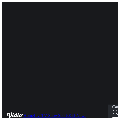
Car
Home
Live
TV Show
Sports
Kids
News