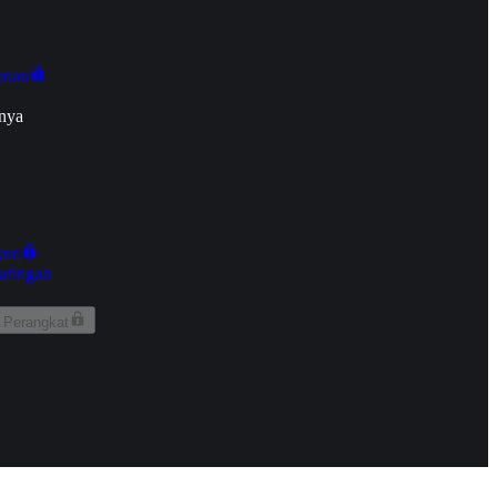
onan
nya
kun
aringan
 Perangkat