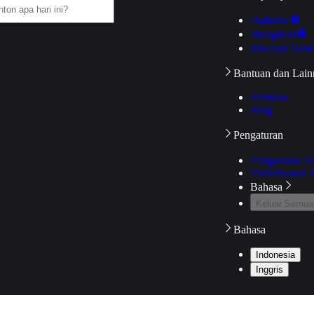
Daftarku
Mengikuti
Riwayat Tont
Bantuan dan Lain
Bantuan
Blog
Pengaturan
Pengaturan A
Pemeriksaan J
Bahasa
Keluar Semua
Bahasa
Indonesia
Inggris