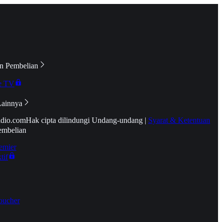
n Pembelian
e TV
Lainnya
idio.com
Hak cipta dilindungi Undang-undang
|
Syarat & Ketentuan
embelian
emier
tif
oucher