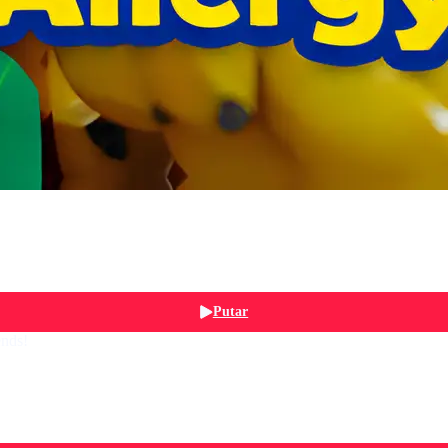
Putar
ends!