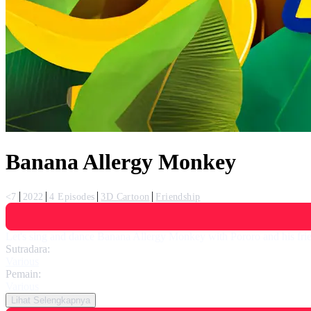
Banana Allergy Monkey
<7
2022
4 Episodes
3D Cartoon
Friendship
Let's sing and dance Banana Allergy Monkey with Pororo and his fri
Sutradara:
Various
Pemain:
Various
Lihat Selengkapnya