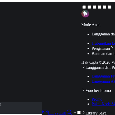
Mode Anak
Langganan da
Hubungkan k
Pengaturan
Bantuan dan 
Hak Cipta ©2026 V
Langganan dan P
Langganan Pr
Langganan Ak
Voucher Promo
Promo
Pakai Kode V
i
Langganan
···
Library Saya