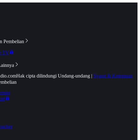
n Pembelian
e TV
Lainnya
idio.com
Hak cipta dilindungi Undang-undang
|
Syarat & Ketentuan
embelian
emier
tif
oucher