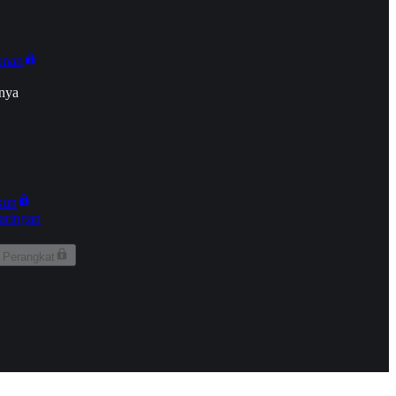
onan
nya
kun
aringan
 Perangkat