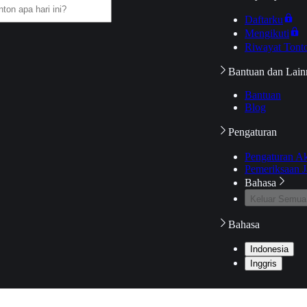
Daftarku
Mengikuti
Riwayat Tont
Bantuan dan Lain
Bantuan
Blog
Pengaturan
Pengaturan A
Pemeriksaan J
Bahasa
Keluar Semua
Bahasa
Indonesia
Inggris