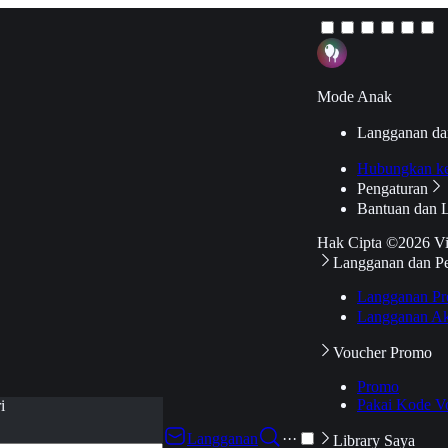
Mode Anak
Langganan da
Hubungkan k
Pengaturan
Bantuan dan 
Hak Cipta ©2026 V
Langganan dan P
Langganan Pr
Langganan Ak
Voucher Promo
Promo
Pakai Kode V
i
Langganan
···
Library Saya