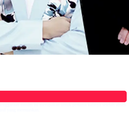
enggaraan musim ini merupakan untuk pertama kalinya setelah absen
hasil yang memuaskan.