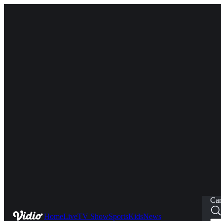
Car
Home
Live
TV Show
Sports
Kids
News