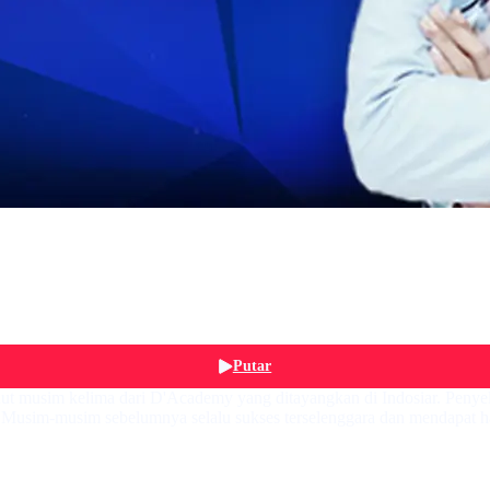
Putar
t musim kelima dari D'Academy yang ditayangkan di Indosiar. Penyel
] Musim-musim sebelumnya selalu sukses terselenggara dan mendapat 