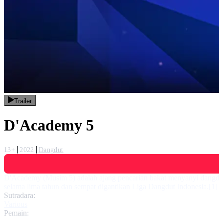
Trailer
D'Academy 5
13+
2022
Dangdut
D'Academy (Musim 5) adalah ajang pencarian bakat menyanyi dangdu
selama lima tahun dan sempat digantikan Liga Dangdut Indonesia.[1
Sutradara:
Various
Pemain: