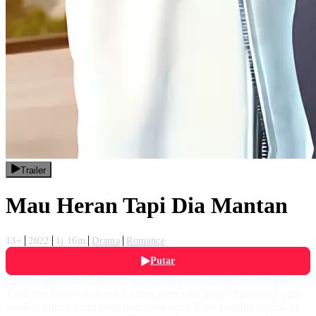
Trailer
Mau Heran Tapi Dia Mantan
13+
2022
1j 16m
Drama
Romance
Putar
Heran banget sih, udah jadi mantan tapi kenapa masih kepikiran?
Tiara dan Putra sebenarnya saling mencintai tetapi dipisahkan oleh
saudara tirinya putra yang juga suka sama Tiara padahal itu bukan