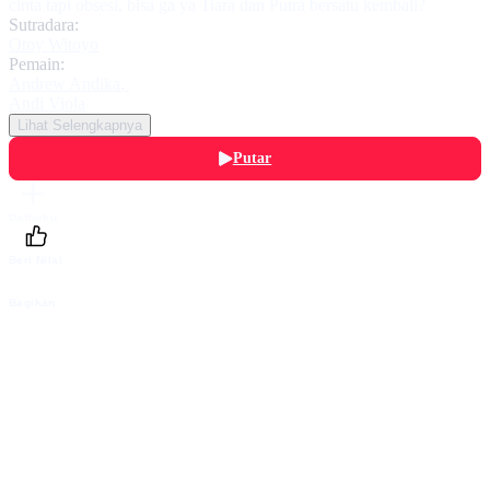
cinta tapi obsesi, bisa ga ya Tiara dan Putra bersatu kembali?
Sutradara:
Otoy Witoyo
Pemain:
Andrew Andika
,
Andi Viola
Lihat Selengkapnya
Putar
Daftarku
Beri Nilai
Bagikan