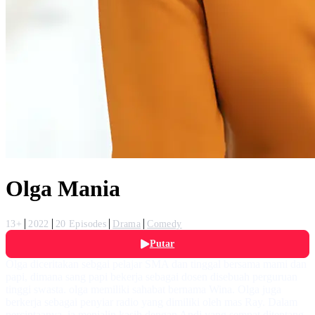
Olga Mania
13+
2022
20 Episodes
Drama
Comedy
Putar
Olga diceritakan sebgai pelajar SMA dan tinggal bersama mami dan
papi, dimana sang papi bekerja sebagai dosen disebuah perguruan
tinggi swasta. olga memiliki sahabat bernama Wina. Olga juga
berkerja sebagai penyiar radio yang dimiliki oleh mas Ray. Dalam
percintaanya, ia menjalin kasih dengan Andi yang sempat ditentang