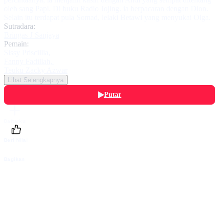
oleh sang Papi. Di buku Radio Jojing. ia berpacaran dengan Dion.
Selain itu terdapat pula Somad, lelaki Betawi yang menyukai Olga.
Sutradara:
Bringas J Sanjaya
Pemain:
Sissy Priscillia
,
Fanny Fadillah
,
Teuku Zacky Azwar
Lihat Selengkapnya
Putar
Daftarku
Beri Nilai
Bagikan