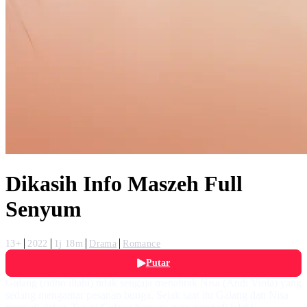
Dikasih Info Maszeh Full
Senyum
13+
2022
1j 18m
Drama
Romance
Putar
Galang (ridho illahi) tidak sengaja menabrak Nisa (Andi Viola) yang
sedang mengantar pesanan bunga. Sejak saat itu Galang dan Nisa