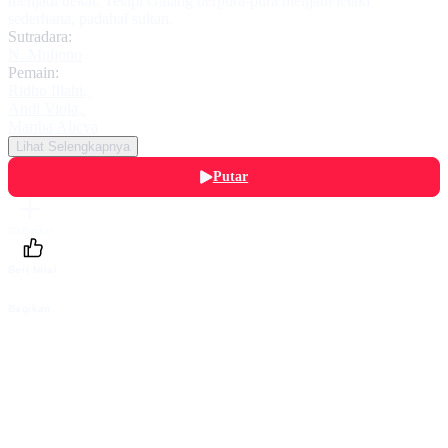
menjadi dekat. Tetapi Galang berpura-pura menjadi lelaki
sederhana, padahal sultan.
Sutradara:
N. Muljono
Pemain:
Ridho Illahi
,
Andi Viola
,
Martha Alicya
Lihat Selengkapnya
Putar
Daftarku
Beri Nilai
Bagikan