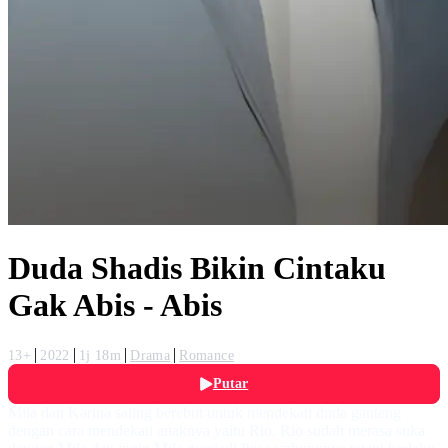
Duda Shadis Bikin Cintaku
Gak Abis - Abis
13+
2022
1j 18m
Drama
Romance
Putar
Mila dan Karina saling berebut untuk mendekati duda ganteng
dengan cara mendekati anaknya yaitu Rio. Rio sudah merasa suka