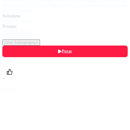
dengan Mila dan ingin Mila menjadi Ibu sambungnya tetapi berlaku
sebaliknya Rio ke Karina merasa tidak cocok dan tidak pantas untuk
menjadi Ibunya.
Sutradara:
Wicky V. Olindo
Pemain:
Lucky Perdana
,
Maria Theodore
Lihat Selengkapnya
Putar
Daftarku
Beri Nilai
Bagikan