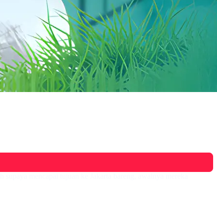
h supaya mencapai tujuan ke Jakarta bareng, awalnya mereka