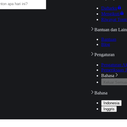
Daftarku
Mengikuti
Riwayat Tont
Bantuan dan Lain
Bantuan
Blog
Pengaturan
Pengaturan A
Pemeriksaan J
Bahasa
Keluar Semua
Bahasa
Indonesia
Inggris