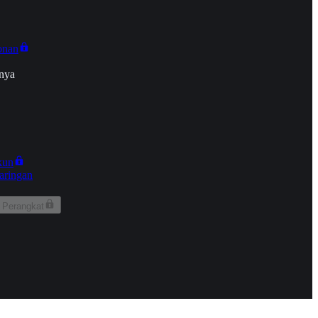
onan
nya
kun
aringan
 Perangkat