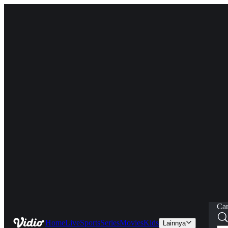
Car
Home
Live
Sports
Series
Movies
Kids
Lainnya