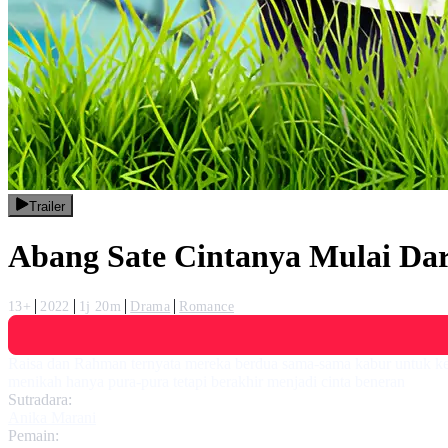
Trailer
Abang Sate Cintanya Mulai Dar
13+
2022
1j 20m
Drama
Romance
Raisa dan Rahman ternyata mereka berdua sama-sama kabur untuk ke 
menikah hanya pura-pura tetapi berakhir menjadi cinta beneran
Sutradara:
Anika Marani
Pemain: