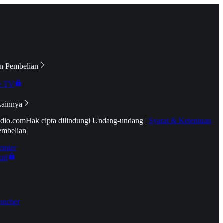
n Pembelian
e TV
Lainnya
idio.com
Hak cipta dilindungi Undang-undang
|
Syarat & Ketentuan
embelian
emier
tif
oucher