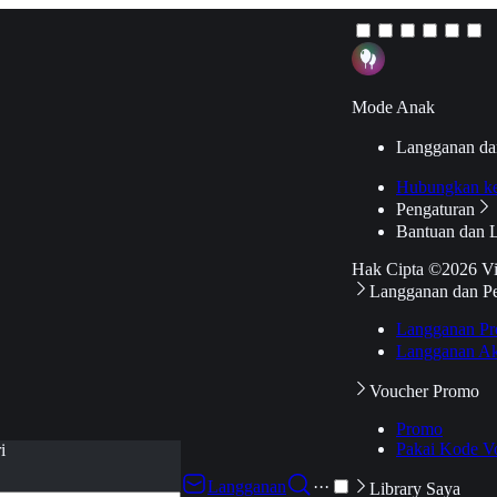
Mode Anak
Langganan da
Hubungkan k
Pengaturan
Bantuan dan 
Hak Cipta ©2026 V
Langganan dan P
Langganan Pr
Langganan Ak
Voucher Promo
Promo
Pakai Kode V
i
Langganan
···
Library Saya