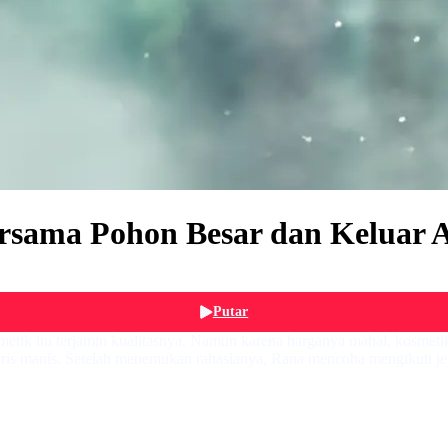
rsama Pohon Besar dan Keluar 
Putar
etik itu terjamin kualitasnya. Namun karena harganya mahal, kosmetik
ris manis. Setelah menemukan rahasianya, Rana mencoba mengikuti jeja