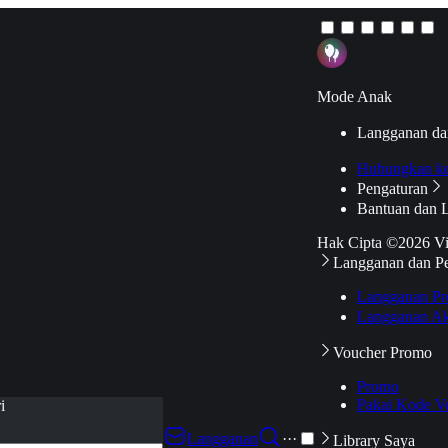
Mode Anak
Langganan da
Hubungkan k
Pengaturan
Bantuan dan 
Hak Cipta ©2026 V
Langganan dan P
Langganan Pr
Langganan Ak
Voucher Promo
Promo
Pakai Kode V
i
Langganan
···
Library Saya