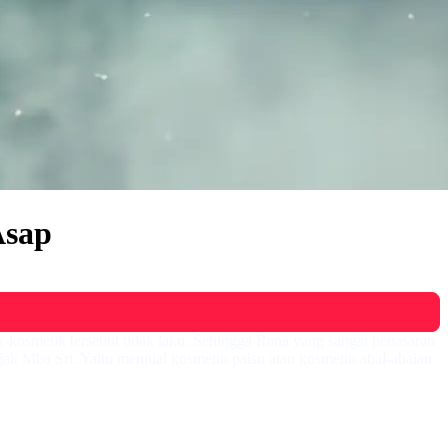
Asap
-kosmetik tersebut tidak laku. Sehingga Rana yang sangat penasaran
k Mba Sri. Yaitu menjual kosmetik palsu atau kosmetik abal-abalan.