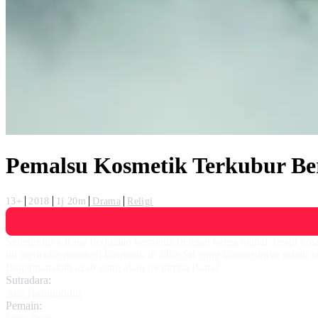
Pemalsu Kosmetik Terkubur Be
13+
2018
1j 20m
Drama
Religi
Sebelumnya Rana berjualan kosmetik dengan harga mahal, tetapi kosm
itu mencoba membeli kosmetik di Mba Sri yang kosmetiknya selalu la
Bagaimanakah azab yang akan menimpa Rana?
Sutradara:
Aca Hasanuddin
Pemain: