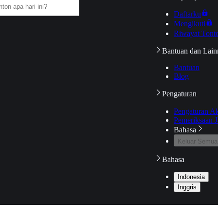
Daftarku
Mengikuti
Riwayat Tont
Bantuan dan Lain
Bantuan
Blog
Pengaturan
Pengaturan A
Pemeriksaan J
Bahasa
Keluar Semua
Bahasa
Indonesia
Inggris