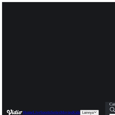
Car
Home
Live
Sports
Series
Movies
Kids
Lainnya