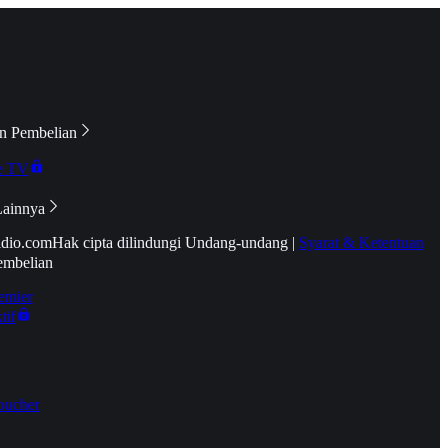
n Pembelian
e TV
Lainnya
idio.com
Hak cipta dilindungi Undang-undang
|
Syarat & Ketentuan
embelian
emier
tif
oucher