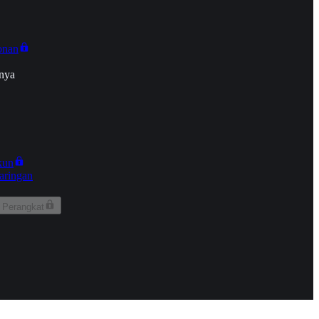
onan
nya
kun
aringan
 Perangkat