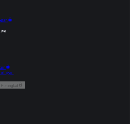
onan
nya
kun
aringan
 Perangkat