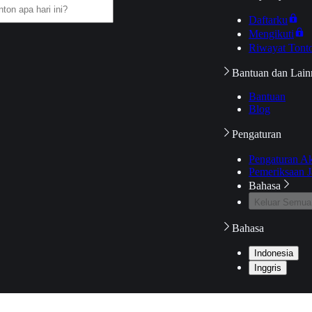
Daftarku
Mengikuti
Riwayat Tont
Bantuan dan Lain
Bantuan
Blog
Pengaturan
Pengaturan A
Pemeriksaan J
Bahasa
Keluar Semua
Bahasa
Indonesia
Inggris