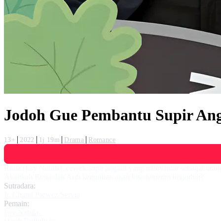
Jodoh Gue Pembantu Supir Ang
13+
2022
1j 19m
Drama
Romance
Rima (Fay Nabila), cewek sopir angkot yang menyamar sebagai orang
Akankah Rima dan Ardi kemudian akan bisa beneran berjodoh?
Sutradara:
Ir. Chand Parwez Servia
Pemain:
Fay Nabila
,