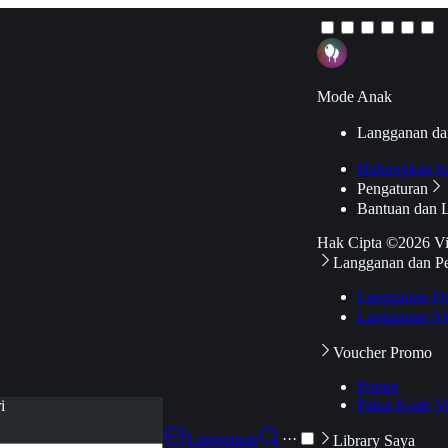
Mode Anak
Langganan da
Hubungkan k
Pengaturan
Bantuan dan 
Hak Cipta ©2026 V
Langganan dan P
Langganan Pr
Langganan Ak
Voucher Promo
Promo
Pakai Kode V
i
Langganan
···
Library Saya