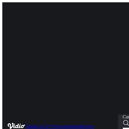
Car
Home
Live
TV Show
Sports
Kids
News