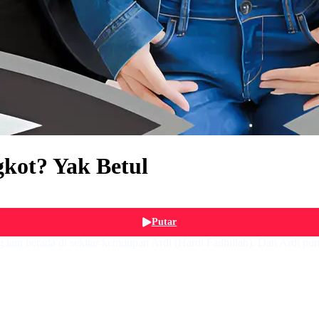
kot? Yak Betul
Putar
 lain berada di sekitar kehidupan Ardi (Hardi Fadhillah). Dan Ardi 