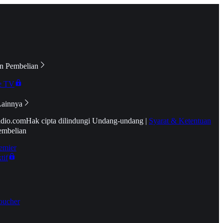
n Pembelian
e TV
Lainnya
idio.com
Hak cipta dilindungi Undang-undang
|
Syarat & Ketentuan
embelian
emier
tif
oucher