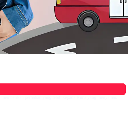
pun memberikan perhatian yang lebih kepada Rima yang menyamar.