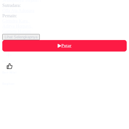
Selanjutnya Terjadi??
Sutradara:
Olla Ata Adonara
Pemain:
Girindra Kara
,
Aditya Herpavi
,
Garneta Haruni
Lihat Selengkapnya
Putar
Daftarku
Beri Nilai
Bagikan