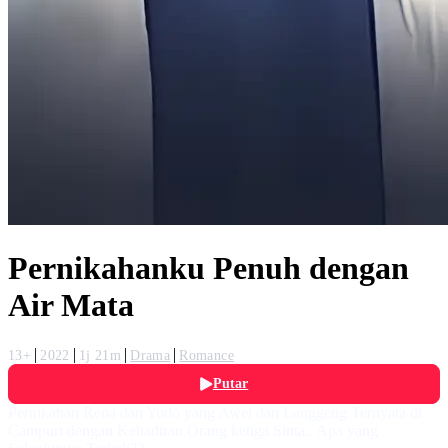
Pernikahanku Penuh dengan
Air Mata
13+
2022
1j 21m
Drama
Romance
Putar
Pernikahan Rena dan Yudo yang Awet dan Langgeng Ternyata di
Campuri dengan Kehadiran Orang ketiga Sinta.. Apa yang