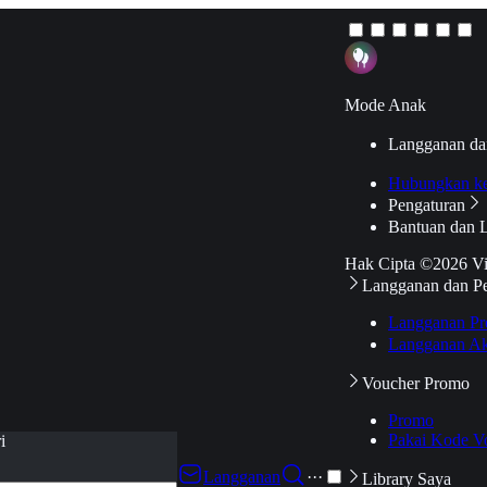
Mode Anak
Langganan da
Hubungkan k
Pengaturan
Bantuan dan 
Hak Cipta ©2026 V
Langganan dan P
Langganan Pr
Langganan Ak
Voucher Promo
Promo
Pakai Kode V
i
Langganan
···
Library Saya