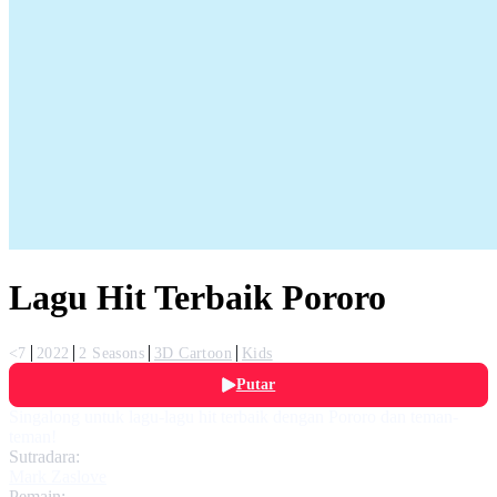
Lagu Hit Terbaik Pororo
<7
2022
2 Seasons
3D Cartoon
Kids
Putar
Singalong untuk lagu-lagu hit terbaik dengan Pororo dan teman-
teman!
Sutradara:
Mark Zaslove
Pemain: