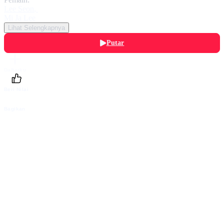
Lee Seon
,
Mi Ja Lee
Lihat Selengkapnya
Putar
Daftarku
Beri Nilai
Bagikan