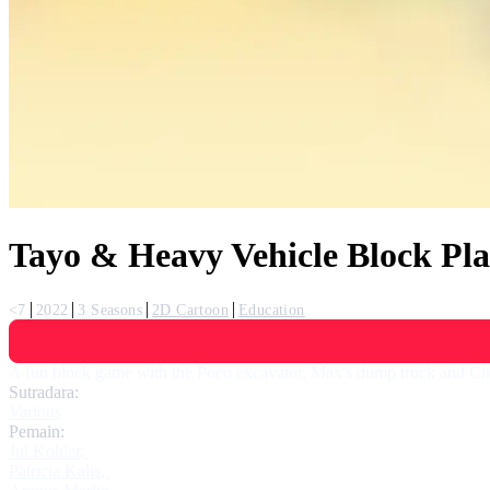
Tayo & Heavy Vehicle Block Pl
<7
2022
3 Seasons
2D Cartoon
Education
A fun block game with the Poco excavator, Max's dump truck and Chri
Sutradara:
Various
Pemain:
Jul Kohler
,
Patricia Kalis
,