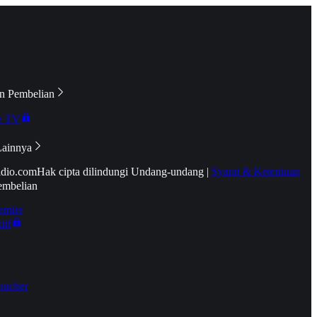
n Pembelian
e TV
Lainnya
idio.com
Hak cipta dilindungi Undang-undang
|
Syarat & Ketentuan
embelian
emier
tif
oucher