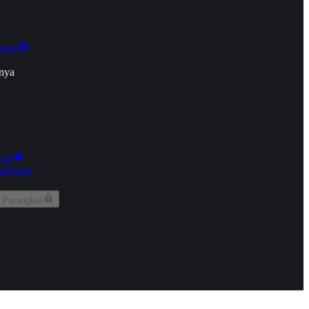
onan
nya
kun
aringan
 Perangkat