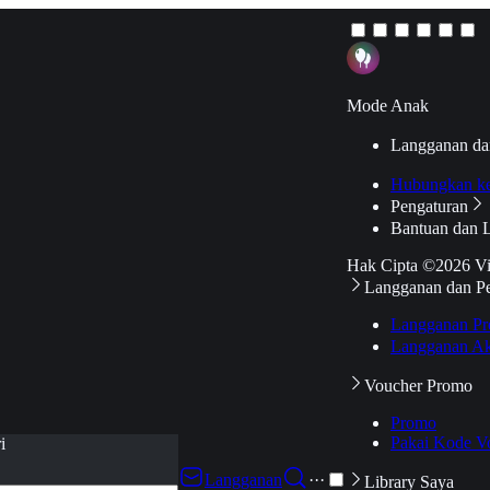
Mode Anak
Langganan da
Hubungkan k
Pengaturan
Bantuan dan 
Hak Cipta ©2026 V
Langganan dan P
Langganan Pr
Langganan Ak
Voucher Promo
Promo
Pakai Kode V
i
Langganan
···
Library Saya