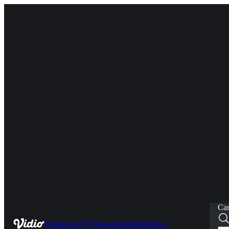
Car
Home
Live
TV Show
Sports
Kids
News