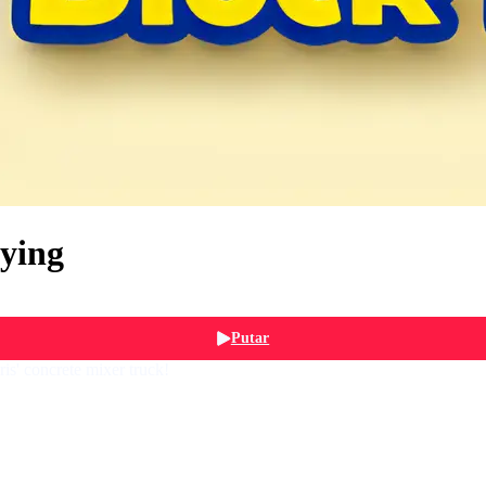
aying
Putar
s' concrete mixer truck!