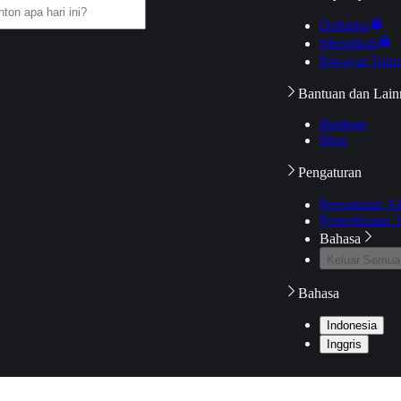
Daftarku
Mengikuti
Riwayat Tont
Bantuan dan Lain
Bantuan
Blog
Pengaturan
Pengaturan A
Pemeriksaan J
Bahasa
Keluar Semua
Bahasa
Indonesia
Inggris