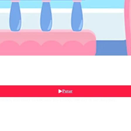
Putar
fles, and other sicknesses. It's a busy, fun day at the hospital!