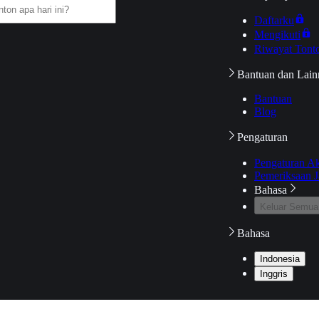
Daftarku
Mengikuti
Riwayat Tont
Bantuan dan Lain
Bantuan
Blog
Pengaturan
Pengaturan A
Pemeriksaan J
Bahasa
Keluar Semua
Bahasa
Indonesia
Inggris