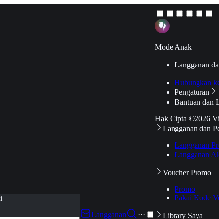
Mode Anak
Langganan da
Hubungkan k
Pengaturan
Bantuan dan 
Hak Cipta ©2026 V
Langganan dan P
Langganan Pr
Langganan Ak
Voucher Promo
Promo
Pakai Kode V
i
Langganan
···
Library Saya