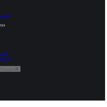
onan
nya
kun
aringan
 Perangkat