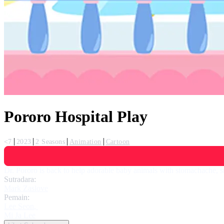
Pororo Hospital Play
<7
2023
2 Seasons
Animation
Cartoon
Dr. Pororo is back to help adorable baby animals with stomachache, snif
Sutradara:
Mark Zaslove
Pemain:
Lee Seon
,
Mi Ja Lee