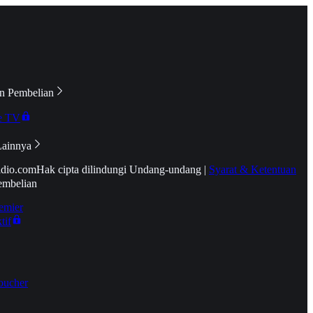
n Pembelian
e TV
Lainnya
idio.com
Hak cipta dilindungi Undang-undang
|
Syarat & Ketentuan
embelian
emier
tif
oucher