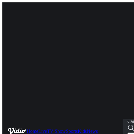
Car
Home
Live
TV Show
Sports
Kids
News