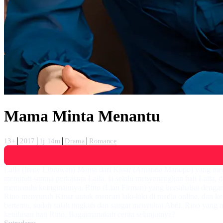
Mama Minta Menantu
13+
2017
1j 14m
Drama
Romance
Laila (Irene Librawati) Mama dari Kinar (Amanda Manopo) yang me
menuruti semua perkataan Laila. ia selalu menyenangkan hati Laila, 
memenuhi keinginannya, Rino (Lian Firman) yang bersahabat dengan K
Rino menyuruh Kinar untuk mencari laki-laki di media online, dan 
bertemu, sudah salah tingkah dan sangat menyukai Abdi. Rino yang m
ketulusan hati Rino. Bagaimanakah cerita selanjutnya?