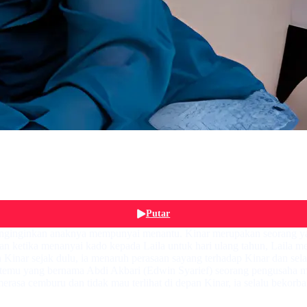
Putar
nginginkan anaknya mempunyai menantu. Kinar merupakan seorang yan
dan ketika menanyai kado kepada Laila untuk hari ulang tahun, Laila 
inar sejak dulu, ia menaruh perasaan sayang terhadap Kinar dan sela
ketemu yang bernama Abdi Akbari (Edwin Syarief) seorang pengusaha 
erasa cemburu dan tidak mau terlihat di depan Kinar, ia selalu beko