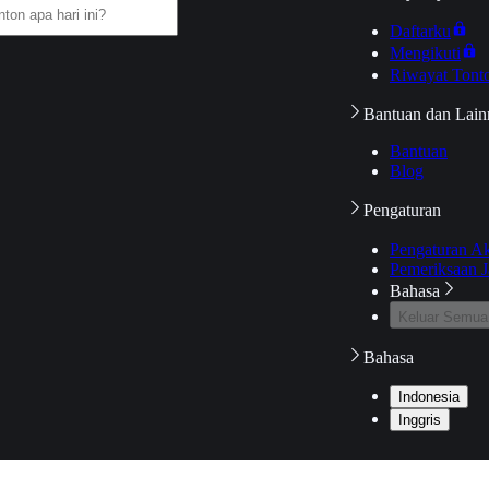
Daftarku
Mengikuti
Riwayat Tont
Bantuan dan Lain
Bantuan
Blog
Pengaturan
Pengaturan A
Pemeriksaan J
Bahasa
Keluar Semua
Bahasa
Indonesia
Inggris