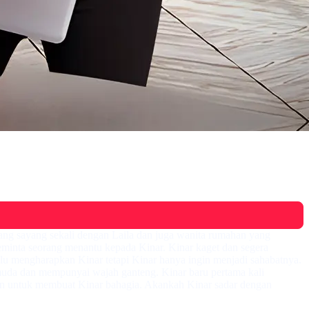
g sayang sekali dengan Laila dan juga wanita rumahan yang
meminta seorang menantu kepada Kinar. Kinar kaget dan segera
lu mengharapkan Kinar tetapi Kinar hanya ingin menjadi sahabatnya.
muda dan mempunyai wajah ganteng. Kinar baru pertama kali
rban untuk membuat Kinar bahagia. Akankah Kinar sadar dengan