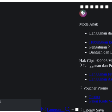
Mode Anak
Langganan da
Hubungkan k
Pengaturan
Bantuan dan 
Hak Cipta ©2026 V
Langganan dan P
Langganan Pr
Langganan Ak
Voucher Promo
Promo
Pakai Kode V
i
Langganan
···
Library Saya