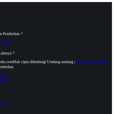
n Pembelian
e TV
Lainnya
idio.com
Hak cipta dilindungi Undang-undang
|
Syarat & Ketentuan
embelian
emier
tif
oucher