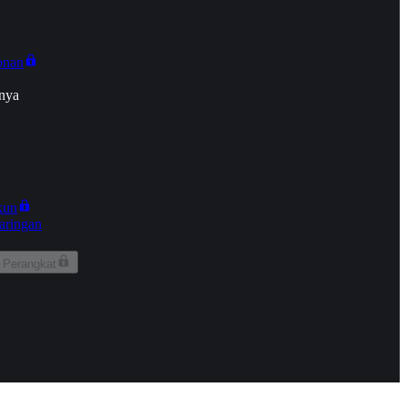
onan
nya
kun
aringan
 Perangkat