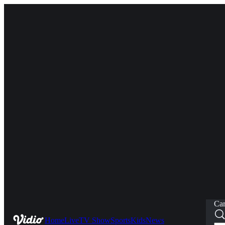
Car
Home
Live
TV Show
Sports
Kids
News