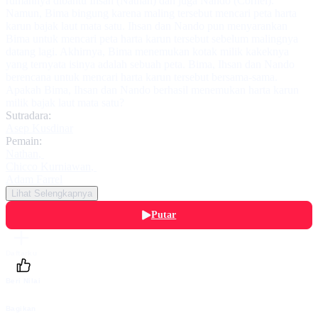
rumahnya dibantu Ihsan (Nathan) dan juga Nando (Cornel).
Namun, Bima bingung karena maling tersebut mencari peta harta
karun bajak laut mata satu. Ihsan dan Nando pun menyarankan
Bima untuk mencari peta harta karun tersebut sebelum malingnya
datang lagi. Akhirnya, Bima menemukan kotak milik kakeknya
yang ternyata isinya adalah sebuah peta. Bima, Ihsan dan Nando
berencana untuk mencari harta karun tersebut bersama-sama.
Apakah Bima, Ihsan dan Nando berhasil menemukan harta karun
milik bajak laut mata satu?
Sutradara:
Asep Kusdinar
Pemain:
Nathan
,
Chicco Kurniawan
,
Adam Farrel
Lihat Selengkapnya
Putar
Daftarku
Beri Nilai
Bagikan