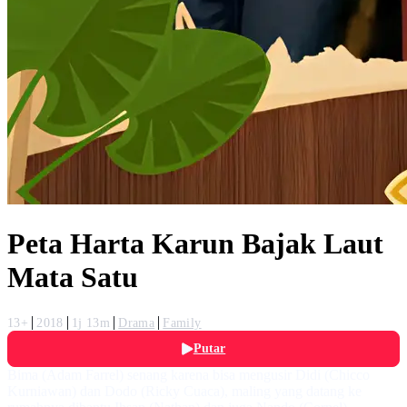
Peta Harta Karun Bajak Laut
Mata Satu
13+
2018
1j 13m
Drama
Family
Putar
Bima (Adam Farrel) senang karena bisa mengusir Didi (Chicco
Kurniawan) dan Dodo (Ricky Cuaca), maling yang datang ke