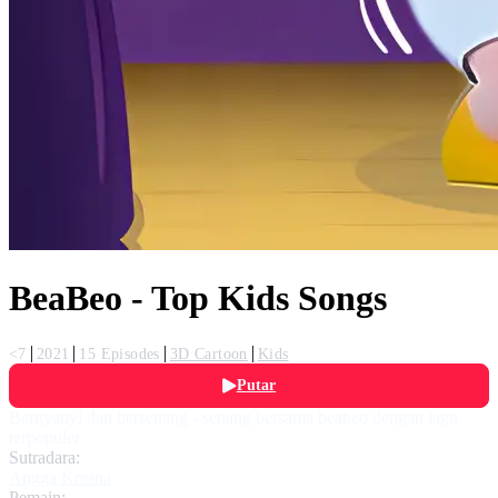
BeaBeo - Top Kids Songs
<7
2021
15 Episodes
3D Cartoon
Kids
Putar
Bernyanyi dan bersenang - senang bersama beabeo dengan lagu
terpopuler
Sutradara:
Angga Kresna
Pemain: