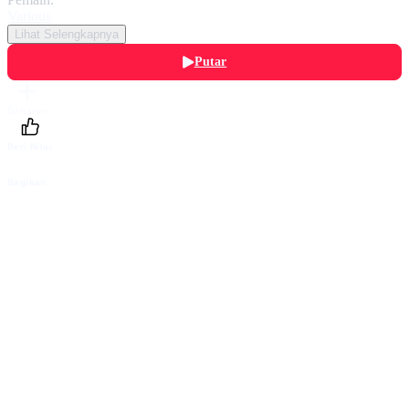
Various
Lihat Selengkapnya
Putar
Daftarku
Beri Nilai
Bagikan