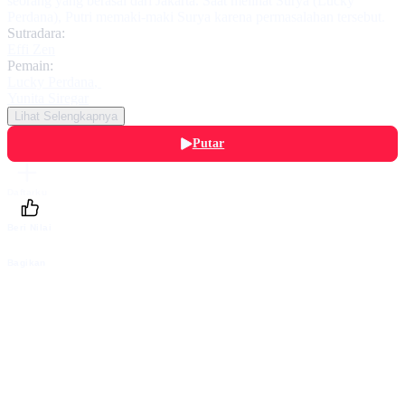
seorang yang berasal dari Jakarta. Saat melihat Surya (Lucky
Perdana), Putri memaki-maki Surya karena permasalahan tersebut.
Sutradara:
Effi Zen
Pemain:
Lucky Perdana
,
Yunita Siregar
Lihat Selengkapnya
Putar
Daftarku
Beri Nilai
Bagikan