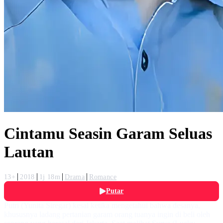
Cintamu Seasin Garam Seluas
Lautan
13+
2018
1j 18m
Drama
Romance
Putar
Putri (Yunita Siregar) kesal ketika mengetahui bahwa desanya,
khususnya ladang pertanian garam orang tuanya ingin di beli oleh