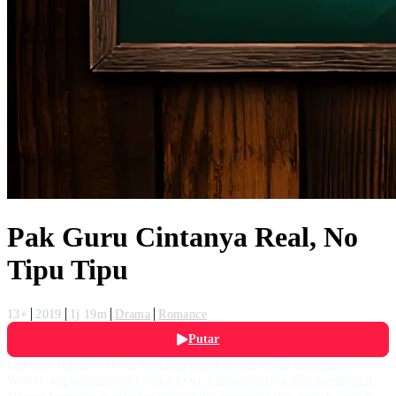
Pak Guru Cintanya Real, No
Tipu Tipu
13+
2019
1j 19m
Drama
Romance
Putar
Lukman (Qausar Harta Yudana) kaget waktu harus mengurus
Wulan, keponakannya karena Deri, kakaknya tiba-tiba meninggal.