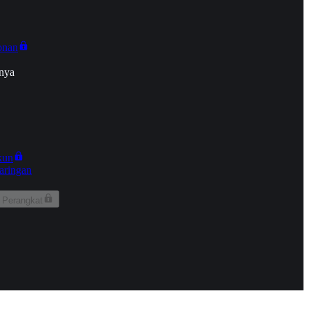
onan
nya
kun
aringan
 Perangkat