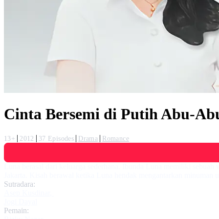
Cinta Bersemi di Putih Abu-Ab
13+
2012
37 Episodes
Drama
Romance
Luna berasal dari keluarga sederhana. Ibunda Luna memiliki sebuah 
Jakarta. Kisah berawal ketika Luna hendak mengantarkan minuman 
Sutradara:
Asep Kusdinar
,
Jogi Dayal
Pemain: