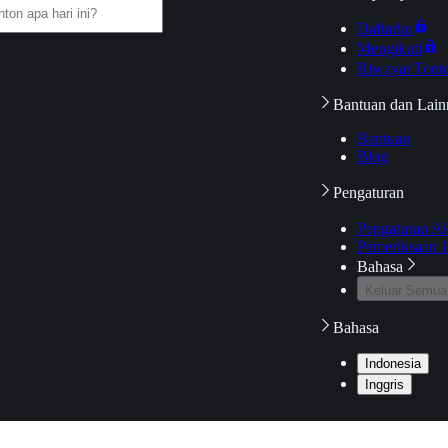
Daftarku
Mengikuti
Riwayat Tont
Bantuan dan Lain
Bantuan
Blog
Pengaturan
Pengaturan A
Pemeriksaan J
Bahasa
Keluar Semua
Bahasa
Indonesia
Inggris