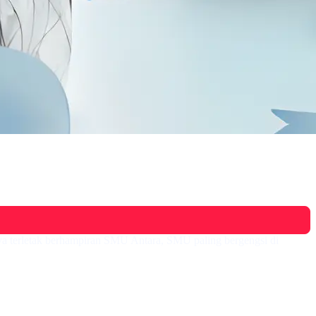
nya terletak berhampiran SMU Antara, SMU paling bergengsi di