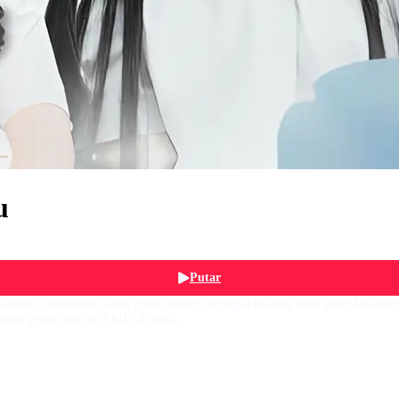
u
Putar
warung, sementara sang ayah bekerja sebagai tukang jahit yang lokasi
untuk guru-guru di SMU Antara.