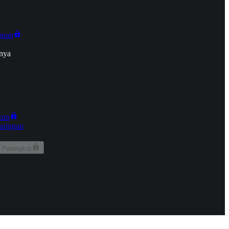
onan
nya
kun
aringan
 Perangkat