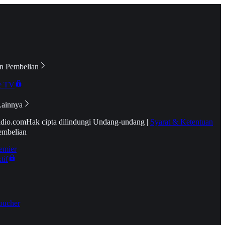
n Pembelian
e TV
Lainnya
idio.com
Hak cipta dilindungi Undang-undang
|
Syarat & Ketentuan
embelian
emier
tif
oucher