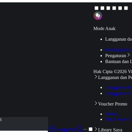
Mode Anak
Langganan da
Hubungkan k
Pengaturan
Bantuan dan 
Hak Cipta ©2026 V
Langganan dan P
Langganan Pr
Langganan Ak
Voucher Promo
Promo
Pakai Kode V
i
Langganan
···
Library Saya