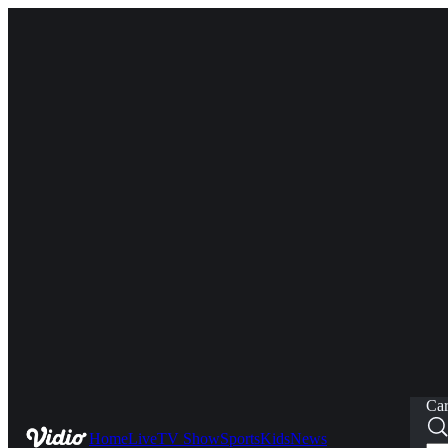
Car
Home
Live
TV Show
Sports
Kids
News