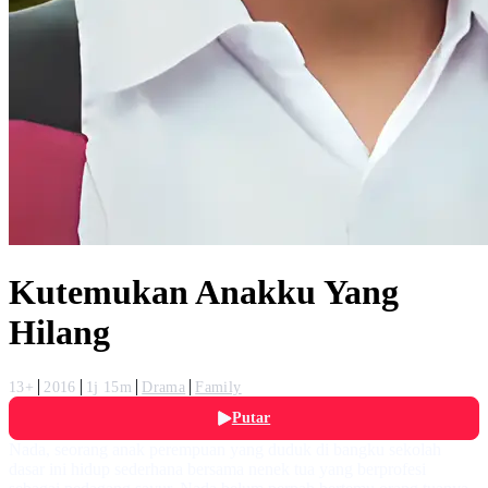
Kutemukan Anakku Yang
Hilang
13+
2016
1j 15m
Drama
Family
Putar
Nada, seorang anak perempuan yang duduk di bangku sekolah
dasar ini hidup sederhana bersama nenek tua yang berprofesi