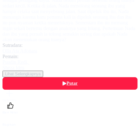
sebagai pedagang sayur. Nada belum pernah bertemu orang tuanya
sedari kecil. Ketika di jalan, Nada menolong seorang ibu yang
hampir celaka saat menyebrang jalan. Saat dipeluk ibu itu, Nada
menangis karena baru pertama kali ia dipeluk seorang ibu dan ibu
itu pun nyaman ketika memeluknya. Sementara ibu itu memang
ingin sekali bertemu dengan anaknya yang hilang. Pertemuan Nada
dan ibu yang pernah ia tolong semakin sering dan apakah Nada
akan menemukan orang tuanya?
Sutradara:
Olla Ata Adonara
Pemain:
Puadin Redi
,
Sheza Idris
Lihat Selengkapnya
Putar
Daftarku
Beri Nilai
Bagikan