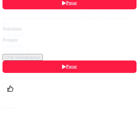
Putar
Hardi harus berjuang hidup setelah orang tuanya meninggal. Hardi
pun berjuang dan tabah menjalani hidup sebagai pedagang kaki
lima.
Sutradara:
Toto Hoedi
Pemain:
Gunawan
,
Saski Hidayat
Lihat Selengkapnya
Putar
Daftarku
Beri Nilai
Bagikan