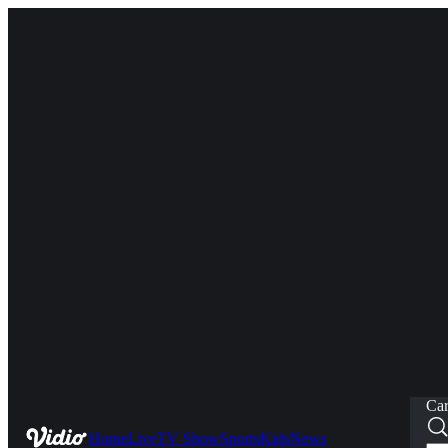
Car
Home
Live
TV Show
Sports
Kids
News