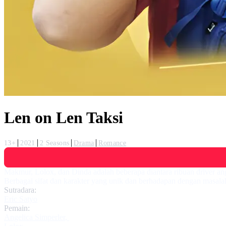
Len on Len Taksi
13+
2021
2 Seasons
Drama
Romance
Makmur, Lolox, dan Dinda adalah beberapa diantara ribuan driver a
Berbagai sifat dan karakter yang unik dan berhadapan dengan masal
Sutradara:
Eric Satyo
Pemain:
Angelica Simperler
,