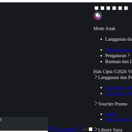
Mode Anak
Langganan da
Hubungkan k
Pengaturan
Bantuan dan 
Hak Cipta ©2026 V
Langganan dan P
Langganan Pr
Langganan Ak
Voucher Promo
Promo
Pakai Kode V
i
Langganan
···
Library Saya