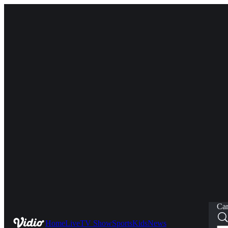
Car
Home
Live
TV Show
Sports
Kids
News