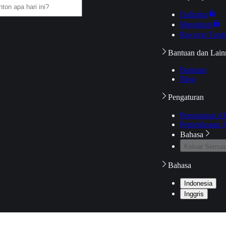
Daftarku
Mengikuti
Riwayat Tont
Bantuan dan Lain
Bantuan
Blog
Pengaturan
Pengaturan A
Pemeriksaan J
Bahasa
Keluar Semua
Bahasa
Indonesia
Inggris