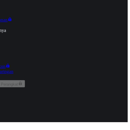
onan
nya
kun
aringan
 Perangkat