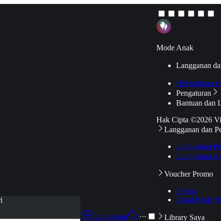
Mode Anak
Langganan da
Hubungkan k
Pengaturan
Bantuan dan 
Hak Cipta ©2026 V
Langganan dan P
Langganan Pr
Langganan Ak
Voucher Promo
Promo
Pakai Kode V
i
Langganan
···
Library Saya