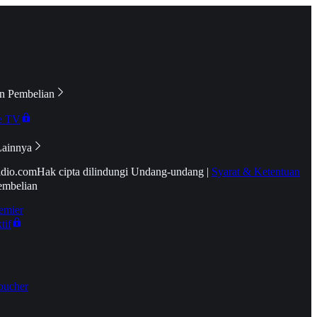
n Pembelian
e TV
Lainnya
idio.com
Hak cipta dilindungi Undang-undang
|
Syarat & Ketentuan
embelian
emier
tif
oucher