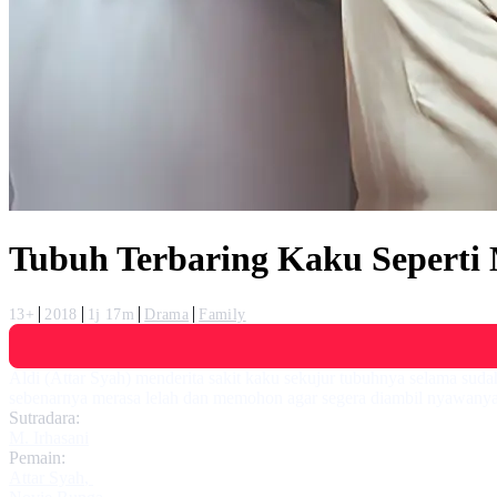
Tubuh Terbaring Kaku Seperti
13+
2018
1j 17m
Drama
Family
Aldi (Attar Syah) menderita sakit kaku sekujur tubuhnya selama sudah
sebenarnya merasa lelah dan memohon agar segera diambil nyawanya 
Sutradara:
M. Irhasani
Pemain:
Attar Syah
,