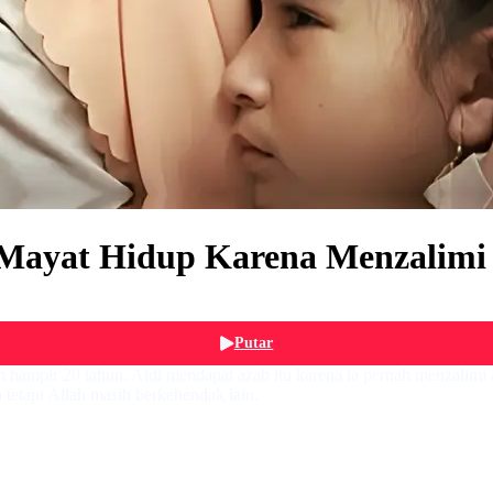
 Mayat Hidup Karena Menzalimi 
Putar
 hampir 20 tahun. Aldi mendapat azab itu karena ia pernah menzalimi a
tetapi Allah masih berkehendak lain.