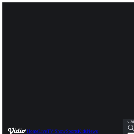
Car
Home
Live
TV Show
Sports
Kids
News