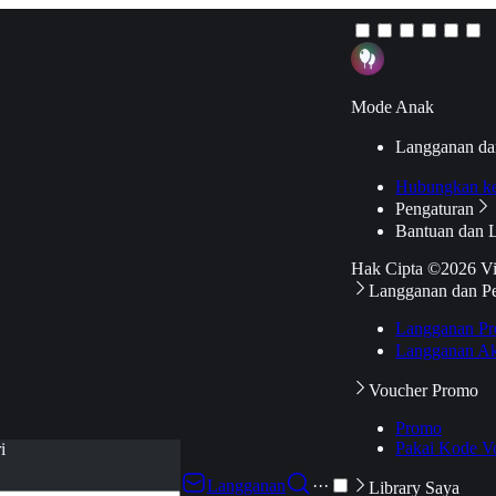
Mode Anak
Langganan da
Hubungkan k
Pengaturan
Bantuan dan 
Hak Cipta ©2026 V
Langganan dan P
Langganan Pr
Langganan Ak
Voucher Promo
Promo
Pakai Kode V
i
Langganan
···
Library Saya