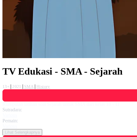
TV Edukasi - SMA - Sejarah
13+
2021
SMA
History
Kumpulan latihan soal Sejarah untuk SMA dari kelas 10 - 11
Sutradara:
Various
Pemain:
Various
Lihat Selengkapnya