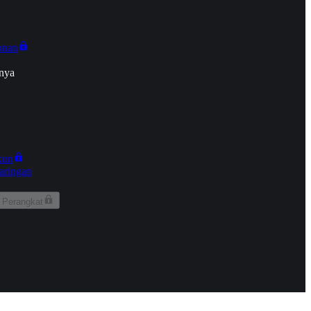
onan
nya
kun
aringan
 Perangkat