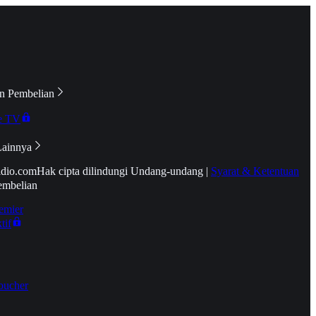
n Pembelian
e TV
Lainnya
idio.com
Hak cipta dilindungi Undang-undang
|
Syarat & Ketentuan
embelian
emier
tif
oucher