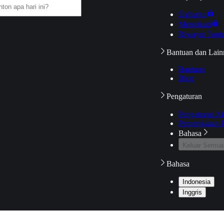
Daftarku
Mengikuti
Riwayat Tont
Bantuan dan Lain
Bantuan
Blog
Pengaturan
Pengaturan A
Pemeriksaan J
Bahasa
Keluar Semua
Bahasa
Indonesia
Inggris