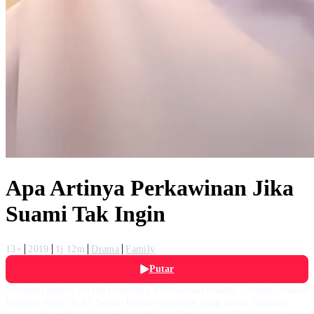
Apa Artinya Perkawinan Jika
Suami Tak Ingin
13+
2019
1j 12m
Drama
Family
Putar
Menurut Rendy (Hans Hosman), Pernikahan selama 7 tahun, seakan
berjalan diatas bola. Selalu berada ditempat yang sama, rutinitas