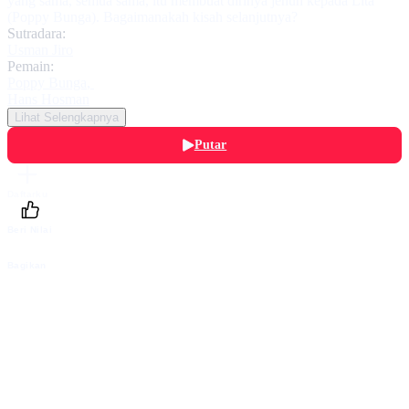
yang sama, semua sama, itu membuat dirinya jenuh kepada Lita
(Poppy Bunga). Bagaimanakah kisah selanjutnya?
Sutradara:
Usman Jiro
Pemain:
Poppy Bunga
,
Hans Hosman
Lihat Selengkapnya
Putar
Daftarku
Beri Nilai
Bagikan