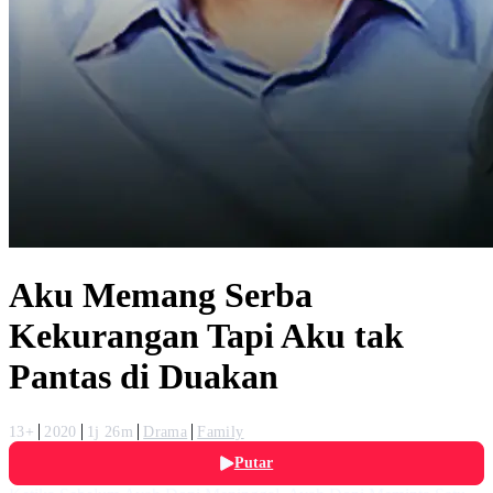
Aku Memang Serba
Kekurangan Tapi Aku tak
Pantas di Duakan
13+
2020
1j 26m
Drama
Family
Putar