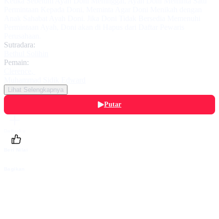
Ketika Sebelum Ayah Doni Meninggal, Ayah Doni Meminta Satu
Permintaan Kepada Doni, Meminta Agar Doni Menikah dengan
Anak Sahabat Ayah Doni. Jika Doni Tidak Bersedia Memenuhi
Permintaan Ayah, Doni akan di Hapus dari Daftar Pewaris
Perusahaan.
Sutradara:
Bethul Solihin
Pemain:
Clerence
,
Muhammad Sidik Edward
Lihat Selengkapnya
Putar
Daftarku
Beri Nilai
Bagikan