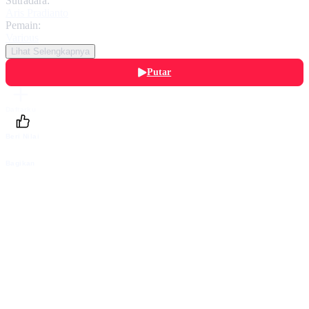
Sutradara:
Aris Pradianto
Pemain:
Various
Lihat Selengkapnya
Putar
Daftarku
Beri Nilai
Bagikan