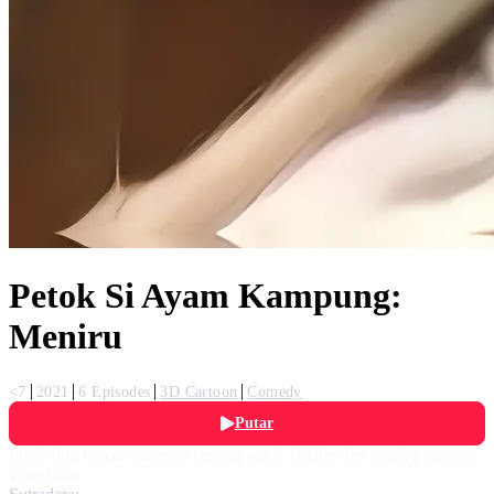
Petok Si Ayam Kampung:
Meniru
<7
2021
6 Episodes
3D Cartoon
Comedy
Putar
Petok dan teman-temanya senang untuk belajar dan meniru sesuatu
yang baru