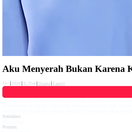
Aku Menyerah Bukan Karena Ka
13+
2020
1j 25m
Drama
Family
Entah apa yang ada dipikiran Ajeng sehingga tega menghancurkan r
sementara Ihsan melapas Ajeng demi anaknya yang baru lahir. Lantas
matian untuk menggoda Lukman dan juga Ihsan hingga terjadi perseli
Sutradara:
M. Irhasani
Pemain: