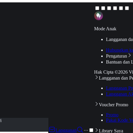
Mode Anak
Langganan da
Hubungkan k
Pengaturan
Bantuan dan 
Hak Cipta ©2026 V
Langganan dan P
Langganan Pr
Langganan Ak
Voucher Promo
Promo
Pakai Kode V
i
Langganan
···
Library Saya