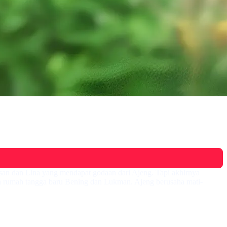
san dan Lina yang mendapat godaan dari Ajeng. Tapi akhirnya
oda rumah tangga baru Bening dan Lukman. Ajeng berusaha mati-