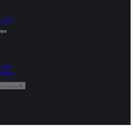
onan
nya
kun
aringan
 Perangkat