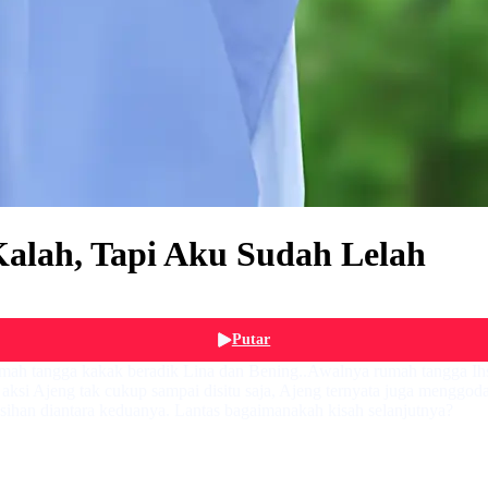
lah, Tapi Aku Sudah Lelah
Putar
umah tangga kakak beradik Lina dan Bening..Awalnya rumah tangga Ih
 aksi Ajeng tak cukup sampai disitu saja, Ajeng ternyata juga mengg
sihan diantara keduanya. Lantas bagaimanakah kisah selanjutnya?