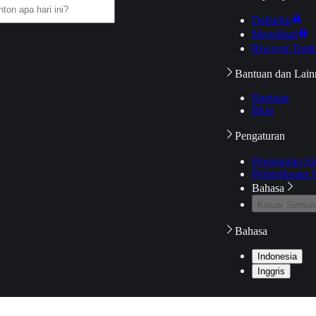
Daftarku
Mengikuti
Riwayat Tont
Bantuan dan Lain
Bantuan
Blog
Pengaturan
Pengaturan A
Pemeriksaan J
Bahasa
Keluar Semua
Bahasa
Indonesia
Inggris