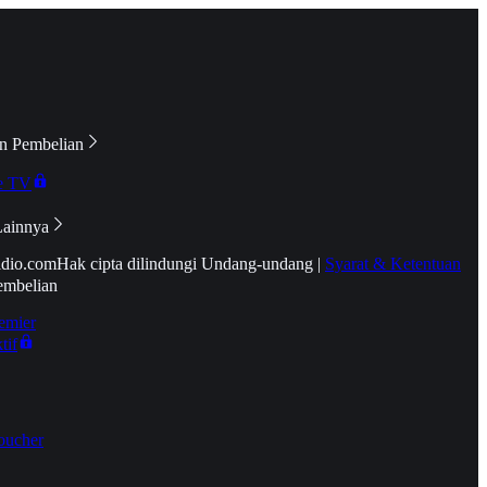
n Pembelian
e TV
Lainnya
idio.com
Hak cipta dilindungi Undang-undang
|
Syarat & Ketentuan
embelian
emier
tif
oucher