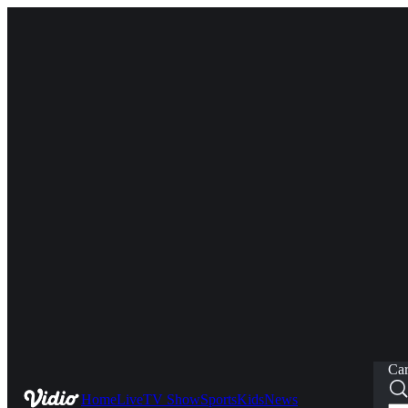
Car
Home
Live
TV Show
Sports
Kids
News