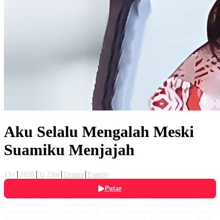
Aku Selalu Mengalah Meski
Suamiku Menjajah
13+
2020
1j 23m
Drama
Family
Putar
Della adalah gadis cantik dari desa dan bekerja sebagai pelayan di
sebuah restoran. Della yang tak sengaja bertemu dengan pengusaha