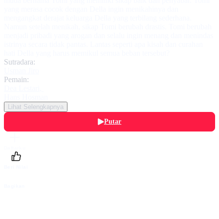
muda bernama Tomi yang memiliki sikap baik dan penyabar. Tomi
yang merasa cocok dengan Della ingin menikahinya dan
mengangkat derajat keluarga Della yang terbilang sederhana.
Namun setelah menikah, sikap Tomi berubah drastis. Tomi berubah
menjadi pribadi yang arogan dan selalu ingin menang dan menindas
istrinya secara tidak pantas. Lantas seperti apa kisah dan curahan
hati Della yang harus memikul semua beban tersebut?
Sutradara:
Usman Jiro
Pemain:
Dea Lestari
,
Hans Hosman
Lihat Selengkapnya
Putar
Daftarku
Beri Nilai
Bagikan