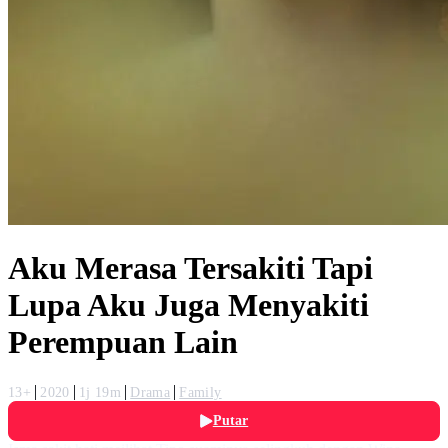
Aku Merasa Tersakiti Tapi
Lupa Aku Juga Menyakiti
Perempuan Lain
13+
2020
1j 19m
Drama
Family
Putar