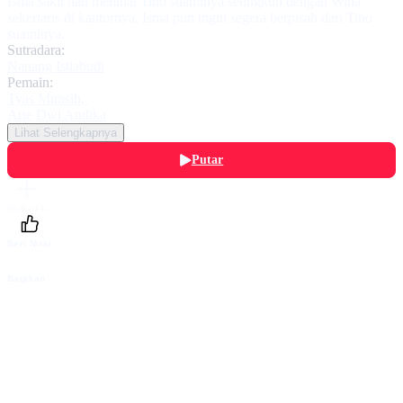
Isma sakit hati meilihat Tino suaminya selingkuh dengan Wina
sekertaris di kantornya, Isma pun ingin segera berpisah dari Tino
suaminya.
Sutradara:
Nanang Istiabudi
Pemain:
Tyas Mirasih
,
Arie Dwi Andika
Lihat Selengkapnya
Putar
Daftarku
Beri Nilai
Bagikan