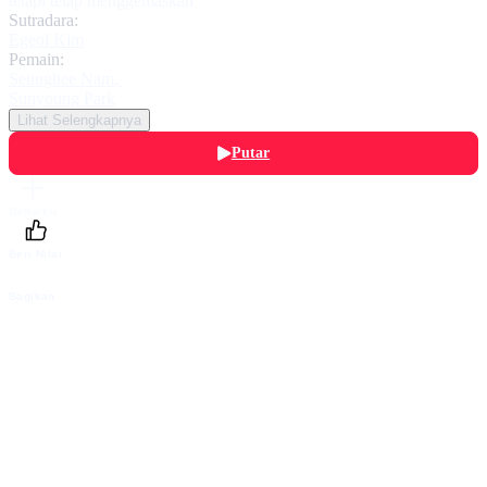
tetapi tetap menggemaskan
Sutradara:
Egeol Kim
Pemain:
Seunghee Nam
,
Sunyoung Park
Lihat Selengkapnya
Putar
Daftarku
Beri Nilai
Bagikan