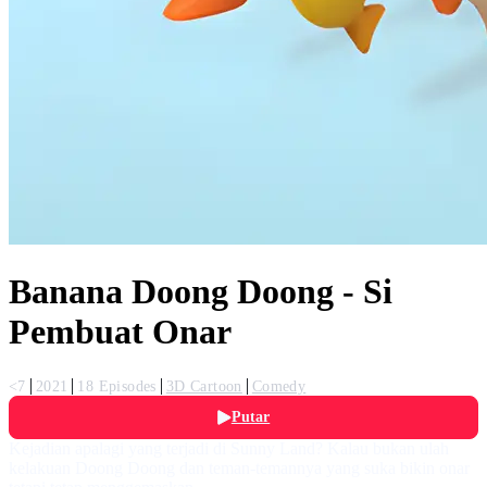
Banana Doong Doong - Si
Pembuat Onar
<7
2021
18 Episodes
3D Cartoon
Comedy
Putar
Kejadian apalagi yang terjadi di Sunny Land? Kalau bukan ulah
kelakuan Doong Doong dan teman-temannya yang suka bikin onar