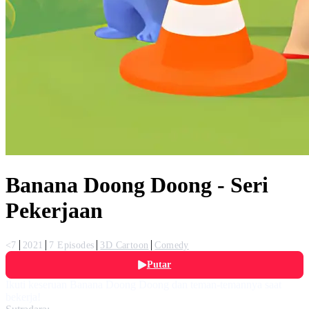
Banana Doong Doong - Seri
Pekerjaan
<7
2021
7 Episodes
3D Cartoon
Comedy
Putar
Ikuti keseruan Banana Doong Doong dan teman-temannya saat
bekerja!