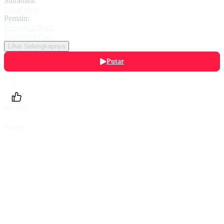
Sutradara:
Egeol Kim
Pemain:
Seunghee Nam
,
Sunyoung Park
Lihat Selengkapnya
Putar
Daftarku
Beri Nilai
Bagikan