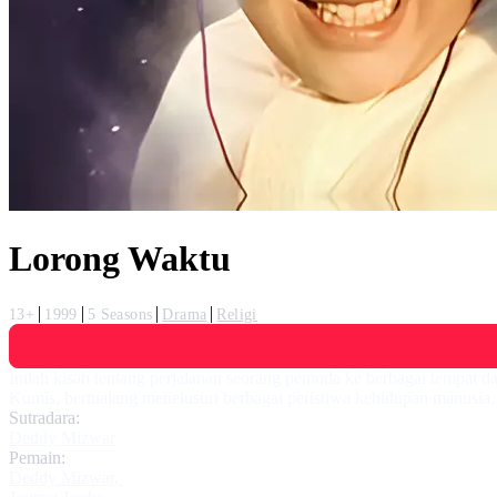
Lorong Waktu
13+
1999
5 Seasons
Drama
Religi
Inilah kisah tentang perjalanan seorang pemuda ke berbagai tempat d
Kumis, bertualang menelusuri berbagai peristiwa kehidupan manusia.
Sutradara:
Deddy Mizwar
Pemain:
Deddy Mizwar
,