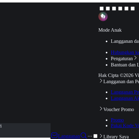
Mode Anak
Langganan da
Hubungkan k
Pengaturan
Bantuan dan 
Hak Cipta ©2026 V
Langganan dan P
Langganan Pr
Langganan Ak
Voucher Promo
Promo
Pakai Kode V
i
Langganan
···
Library Saya