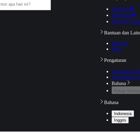
Daftarku
Mengikuti
Riwayat Tont
Bantuan dan Lain
Bantuan
Blog
Pengaturan
Pengaturan A
Pemeriksaan J
Bahasa
Keluar Semua
Bahasa
Indonesia
Inggris