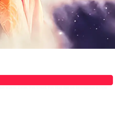
an waktu. Zidan, Pak Ustad, Pak Haji dan tak ketinggalan si Opie