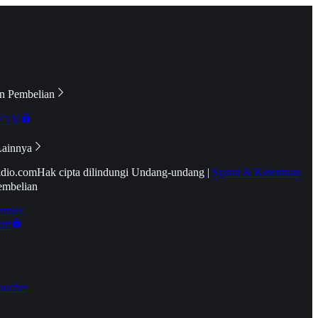
n Pembelian
e TV
Lainnya
idio.com
Hak cipta dilindungi Undang-undang
|
Syarat & Ketentuan
embelian
emier
tif
oucher