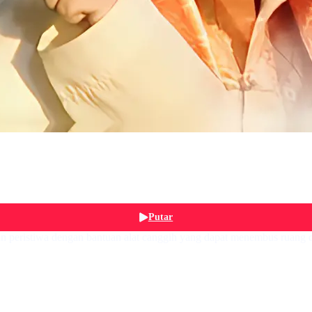
Putar
an peristiwa dengan bantuan alat canggih yang dapat menembus ruang d