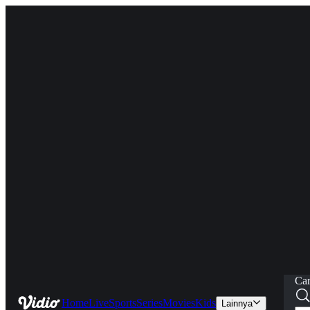
Car
Home
Live
Sports
Series
Movies
Kids
Lainnya