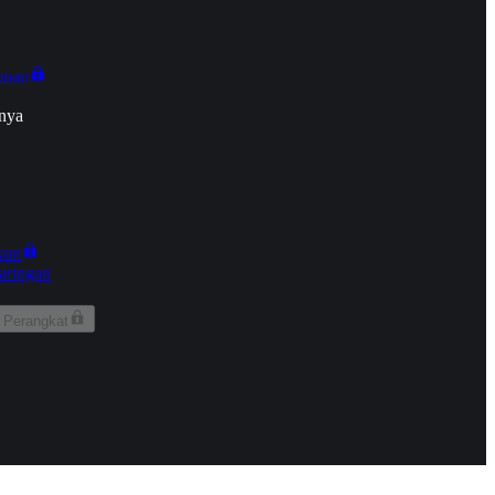
onan
nya
kun
aringan
 Perangkat