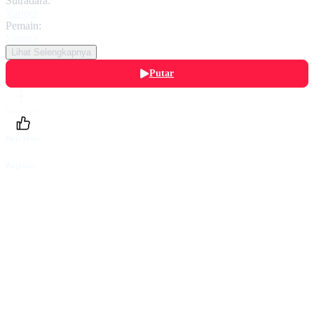
Sutradara:
Various
Pemain:
Various
Lihat Selengkapnya
Putar
Daftarku
Beri Nilai
Bagikan