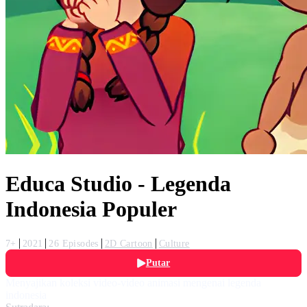
Educa Studio - Legenda
Indonesia Populer
7+
2021
26 Episodes
2D Cartoon
Culture
Putar
Menyajikan koleksi video-video animasi mengenai legenda
indonesia