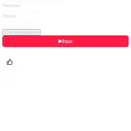
yang pingsan akibat Abdi pukul.
Sutradara:
Bobby Moeryawan
Pemain:
Amanda Manopo
,
Meidian Maladi
Lihat Selengkapnya
Putar
Daftarku
Beri Nilai
Bagikan