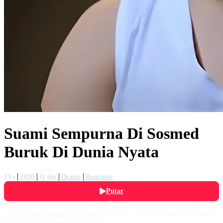
Suami Sempurna Di Sosmed
Buruk Di Dunia Nyata
13+
2020
1j 6m
Drama
Romance
Putar
Kenyataan melakukan kekerasaan pada istrinya Tika, Abdi justru
mendapatkan sanjungan, ketika videonya viral saat menyelamatkan