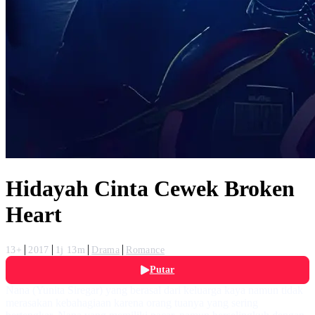
Hidayah Cinta Cewek Broken
Heart
13+
2017
1j 13m
Drama
Romance
Putar
Nana (Yunita Siregar) yang berasal dari keluarga kaya namun tidak
merasakan kebahagiaan karena orang tuanya yang sering