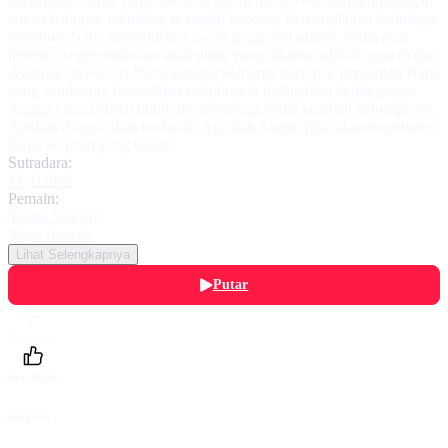
bertengkar. Nana yang memiliki pacar, namun berselingkuh dengan
teman baiknya, membuat ia sangat kecewa. Permasalahan keduanya
membuat Nana memutuskan untuk pergi dari rumah. Nana pun
bertemu segereombolan anak punk yang diketuai oleh Angga (Yugo
Avaero), menerima Nana sebagai keluarga barunya. Pergaulan Nana
yang cenderung berandalan membuat ia melupakan keluarganya.
Angga yang berniat untuk membimbing Nana kembali keluarganya.
Apakah Angga akan berhasil? Apa kah Angga juga akan membawa
Nana ke jalan yang benar?
Sutradara:
M. Haikal
Pemain:
Yunita Siregar
,
Yugo Avaero
Lihat Selengkapnya
Putar
Daftarku
Beri Nilai
Bagikan