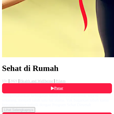
Sehat di Rumah
13+
2021
Health and Wellbeing
Pilates
Putar
Mempertahankan kebugaran tubuh dimasa pandemic seperti
sekarang, menjadi salah satu hal utama. Yuk bugarkan tubuh kamu
bersama trainer terbaik dengan Program Sehat Dirumah
Lihat Selengkapnya