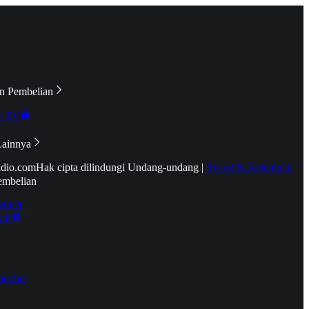
n Pembelian
e TV
Lainnya
idio.com
Hak cipta dilindungi Undang-undang
|
Syarat & Ketentuan
embelian
emier
tif
oucher