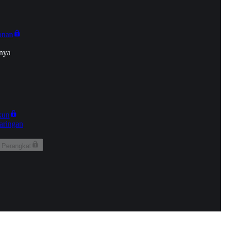
onan
nya
kun
aringan
 Perangkat