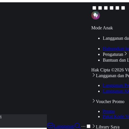
Mode Anak
Langganan da
Hubungkan k
Pengaturan
Bantuan dan 
Hak Cipta ©2026 V
Langganan dan P
Langganan Pr
Langganan Ak
Voucher Promo
Promo
Pakai Kode V
i
Langganan
···
Library Saya