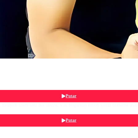
Putar
menjadi salah satu hal utama. Yuk bugarkan tubuh kamu bersama trai
Putar