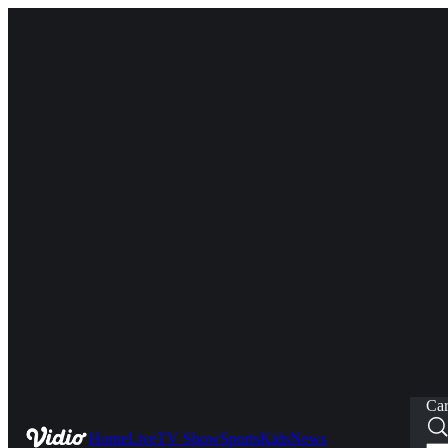
Car
Home
Live
TV Show
Sports
Kids
News