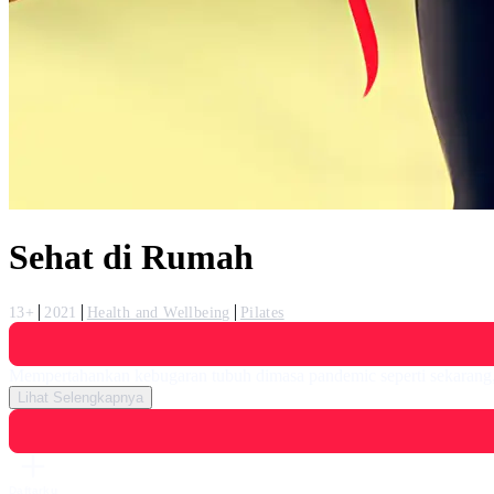
Sehat di Rumah
13+
2021
Health and Wellbeing
Pilates
Mempertahankan kebugaran tubuh dimasa pandemic seperti sekarang, 
Lihat Selengkapnya
Daftarku