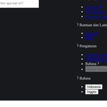
Daftarku
Mengikuti
Riwayat Tont
Bantuan dan Lain
Bantuan
Blog
Pengaturan
Pengaturan A
Pemeriksaan J
Bahasa
Keluar Semua
Bahasa
Indonesia
Inggris