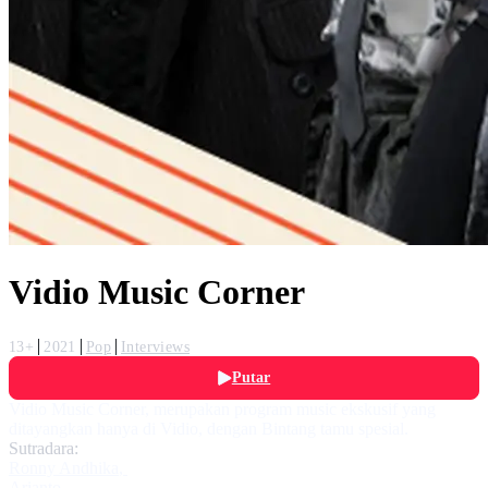
Vidio Music Corner
13+
2021
Pop
Interviews
Putar
Vidio Music Corner, merupakan program music ekskusif yang
ditayangkan hanya di Vidio, dengan Bintang tamu spesial.
Sutradara:
Ronny Andhika
,
Arianto