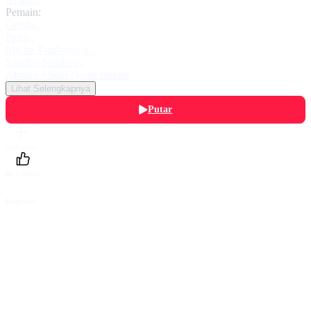
Pemain:
Geisha
,
Pasto
,
Mikha Tambayong
,
Sandhy Sondoro
,
Ahmad Abdul Qodir Jaelani
Lihat Selengkapnya
Putar
Daftarku
Beri Nilai
Bagikan