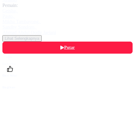
Pemain:
Geisha
,
Pasto
,
Mikha Tambayong
,
Sandhy Sondoro
,
Ahmad Abdul Qodir Jaelani
Lihat Selengkapnya
Putar
Daftarku
Beri Nilai
Bagikan