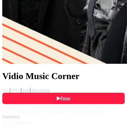
Vidio Music Corner
13+
2021
Pop
Interviews
Putar
Vidio Music Corner, merupakan program music ekskusif yang
ditayangkan hanya di Vidio, dengan Bintang tamu spesial.
Sutradara:
Ronny Andhika
,
Arianto