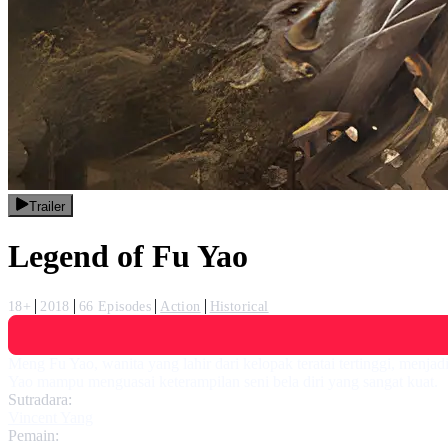
Trailer
Legend of Fu Yao
18+
2018
66 Episodes
Action
Historical
Meng Fu Yao, wanita yang lahir dari kelopak teratai tertinggi, menja
Yao mampu menguasai keterampilan seni bela diri yang sangat kuat.
Sutradara:
Vincent Yang
Pemain: