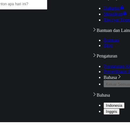
Daftarku
Mengikuti
Riwayat Tont
Bantuan dan Lain
Bantuan
Blog
Pengaturan
Pengaturan A
Pemeriksaan J
Bahasa
Keluar Semua
Bahasa
Indonesia
Inggris