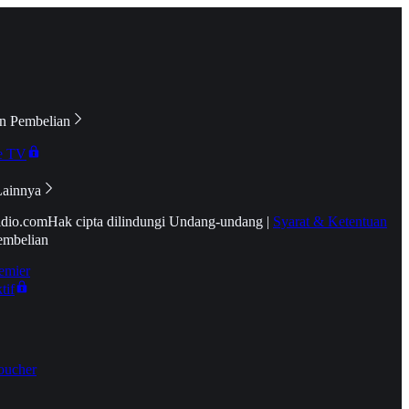
n Pembelian
e TV
Lainnya
idio.com
Hak cipta dilindungi Undang-undang
|
Syarat & Ketentuan
embelian
emier
tif
oucher