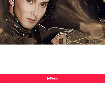
Putar
di murid dari Sekte pedang Xuanyuan ketika dia masih kecil, meskipun 