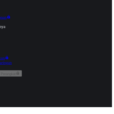
onan
nya
kun
aringan
 Perangkat