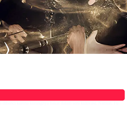
ia dibenci karena kurangnya bakat dalam seni kultivasi. Namun, Fu