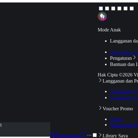
Mode Anak
Langganan da
Hubungkan k
Pengaturan
Bantuan dan 
Hak Cipta ©2026 V
Langganan dan P
Langganan Pr
Langganan Ak
Voucher Promo
Promo
Pakai Kode V
i
Langganan
···
Library Saya