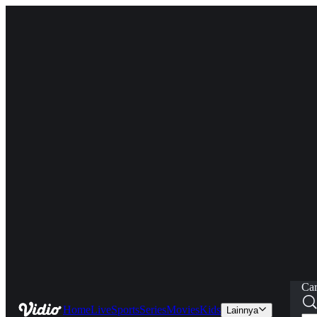
Car
Home
Live
Sports
Series
Movies
Kids
Lainnya