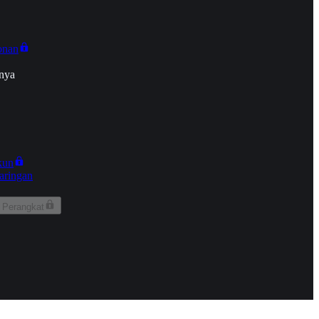
onan
nya
kun
aringan
 Perangkat