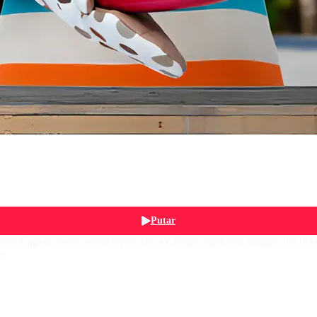
Putar
uh Engkus untuk menjemput Arin ke Bogor agar bisa tinggal dan bek
g.