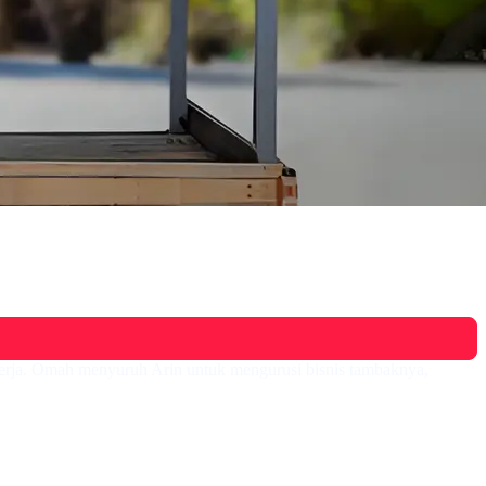
erja. Omah menyuruh Arin untuk mengurusi bisnis tambaknya,