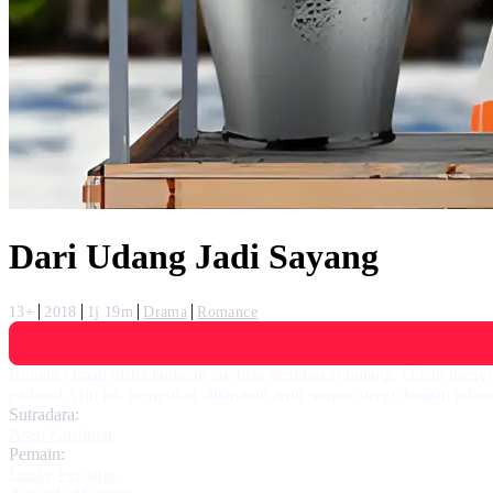
Dari Udang Jadi Sayang
13+
2018
1j 19m
Drama
Romance
Rumah Omah disita lantaran tak bisa membayar hutang. Omah menyur
padahal Arin tak menyukai, ditambah Arin sangat alergi dengan udan
Sutradara:
Asep Kusdinar
Pemain:
Lucky Perdana
,