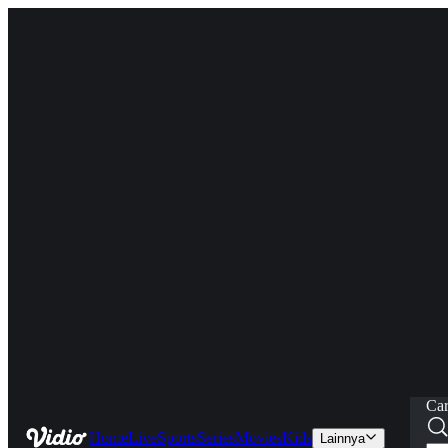
Car
Home
Live
Sports
Series
Movies
Kids
Lainnya