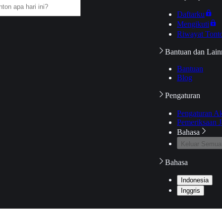
Daftarku
Mengikuti
Riwayat Tont
Bantuan dan Lain
Bantuan
Blog
Pengaturan
Pengaturan A
Pemeriksaan J
Bahasa
Keluar Semua
Bahasa
Indonesia
Inggris