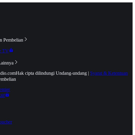
n Pembelian
e TV
Lainnya
idio.com
Hak cipta dilindungi Undang-undang
|
Syarat & Ketentuan
embelian
emier
tif
oucher