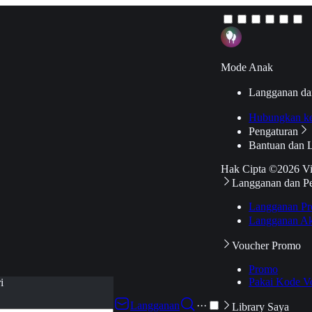
Mode Anak
Langganan da
Hubungkan k
Pengaturan
Bantuan dan 
Hak Cipta ©2026 V
Langganan dan P
Langganan Pr
Langganan Ak
Voucher Promo
Promo
Pakai Kode V
i
Langganan
···
Library Saya