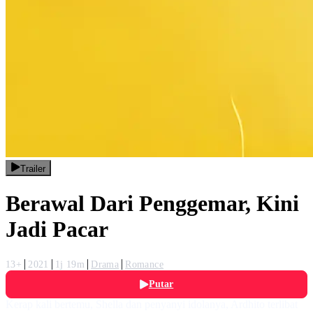
Trailer
Berawal Dari Penggemar, Kini
Jadi Pacar
13+
2021
1j 19m
Drama
Romance
Putar
Kerap kali bertemu, Shella dan penyanyi idolanya, Ardhito terlibat