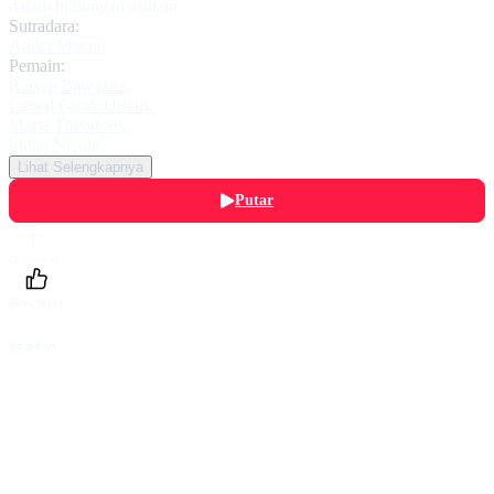
dalam hubungan asmara.
Sutradara:
Anika Marani
Pemain:
Raisya Bawazier
,
Cemal Faruk Urhan
,
Maria Theodore
,
Indah Nicole
Lihat Selengkapnya
Putar
Daftarku
Beri Nilai
Bagikan