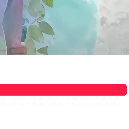
sekolah swasta yg cukup terkenal, 1 sekolah dengan Naomi (Audi
fa dekat dgn Sri hingga membikin Levin, laki-laki keren di sekolah