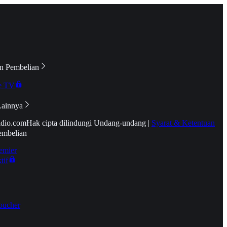
n Pembelian
e TV
Lainnya
idio.com
Hak cipta dilindungi Undang-undang
|
Syarat & Ketentuan
embelian
emier
tif
oucher