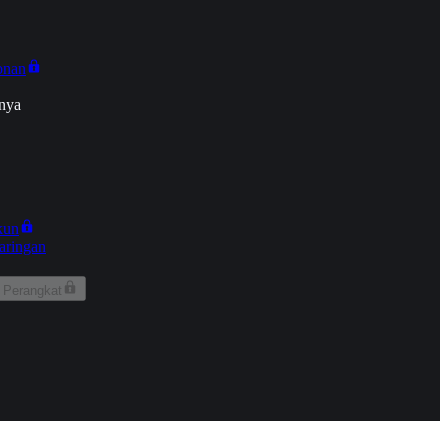
onan
nya
kun
aringan
 Perangkat