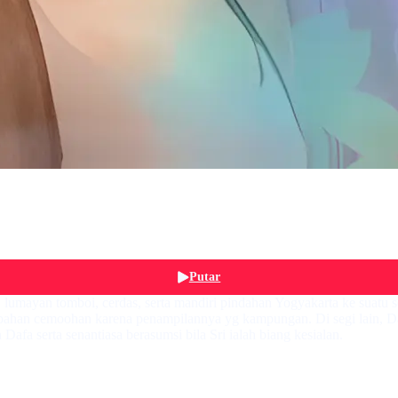
Putar
lumayan tomboi, cerdas, serta mandiri pindahan Yogyakarta ke suatu 
i bahan cemoohan karena penampilannya yg kampungan. Di segi lain, Da
afa serta senantiasa berasumsi bila Sri ialah biang kesialan.