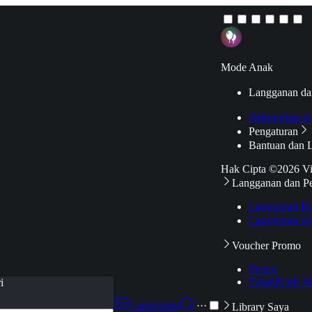
Mode Anak
Langganan da
Hubungkan k
Pengaturan
Bantuan dan 
Hak Cipta ©2026 V
Langganan dan P
Langganan Pr
Langganan Ak
Voucher Promo
Promo
Pakai Kode V
i
Langganan
···
Library Saya