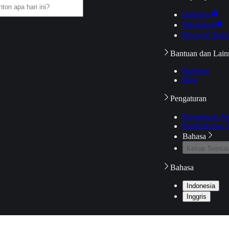
Daftarku
Mengikuti
Riwayat Tont
Bantuan dan Lain
Bantuan
Blog
Pengaturan
Pengaturan A
Pemeriksaan J
Bahasa
Keluar Semua
Bahasa
Indonesia
Inggris