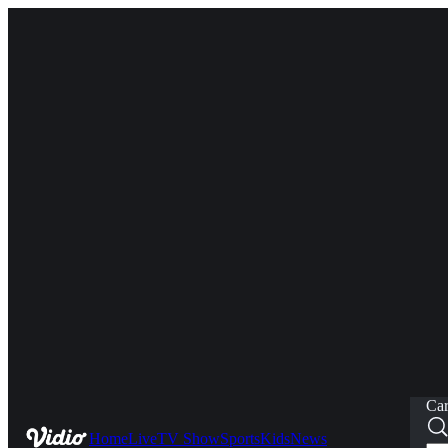
Car
Home
Live
TV Show
Sports
Kids
News