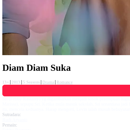
Diam Diam Suka
13+
2013
5 Seasons
Drama
Romance
Sri (Febby Rastanty) yg digambarkan menjadi sosok perempuan lugu, 
Marissa), sepupu Sri. Ketika mula masuk sekolah, Sri senantiasa jad
itu, mencela keduanya. Harap mengerti, Levin ialah musuh bebuyutan D
Sutradara:
Rudi Aryanto
Pemain: