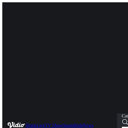
Car
Home
Live
TV Show
Sports
Kids
News