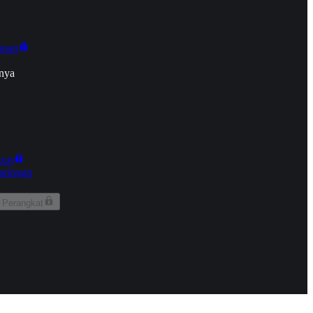
onan
nya
kun
aringan
 Perangkat