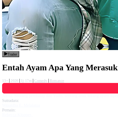
Trailer
Entah Ayam Apa Yang Merasuk
13+
2020
1j 17m
Comedy
Romance
Alexa, Seorang pembalap dan Yudis, seorang anak tukang ayam dip
Sutradara:
Winaldha E. Melalatoa
Pemain:
Rebecca Klopper
,