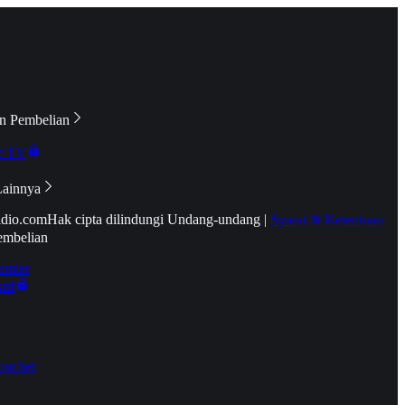
n Pembelian
e TV
Lainnya
idio.com
Hak cipta dilindungi Undang-undang
|
Syarat & Ketentuan
embelian
emier
tif
oucher