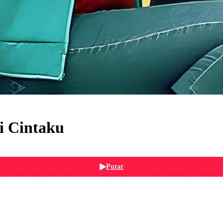
i Cintaku
Putar
ertemukan dalam keadaan yang kurang menyenangkan. Namun, takdir 