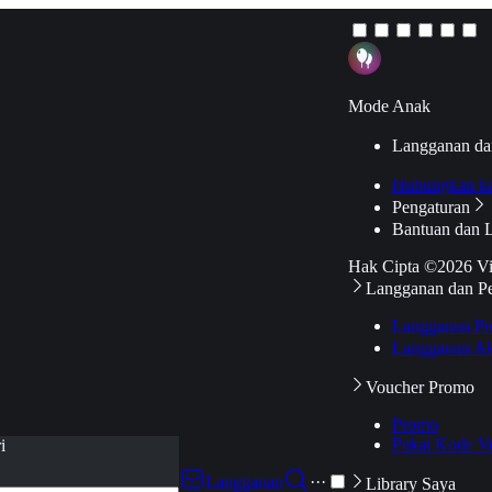
Mode Anak
Langganan da
Hubungkan k
Pengaturan
Bantuan dan 
Hak Cipta ©2026 V
Langganan dan P
Langganan Pr
Langganan Ak
Voucher Promo
Promo
Pakai Kode V
i
Langganan
···
Library Saya