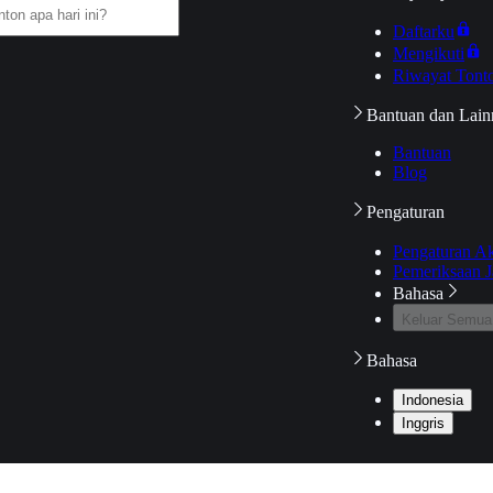
Daftarku
Mengikuti
Riwayat Tont
Bantuan dan Lain
Bantuan
Blog
Pengaturan
Pengaturan A
Pemeriksaan J
Bahasa
Keluar Semua
Bahasa
Indonesia
Inggris