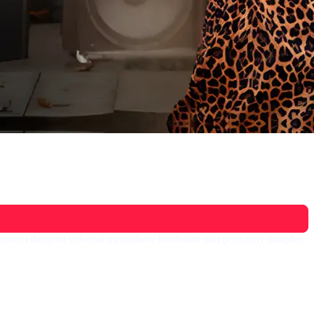
yi dangdut terkenal mengalami hambatan dari penyanyi dangdut