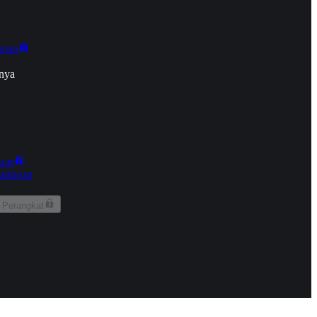
onan
nya
kun
aringan
 Perangkat