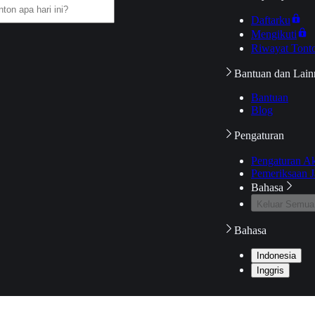
Daftarku
Mengikuti
Riwayat Tont
Bantuan dan Lain
Bantuan
Blog
Pengaturan
Pengaturan A
Pemeriksaan J
Bahasa
Keluar Semua
Bahasa
Indonesia
Inggris