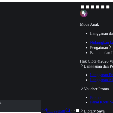
Mode Anak
Langganan da
Hubungkan k
Pengaturan
Bantuan dan 
Hak Cipta ©2026 V
Langganan dan P
Langganan Pr
Langganan Ak
Voucher Promo
Promo
Pakai Kode V
i
Langganan
···
Library Saya