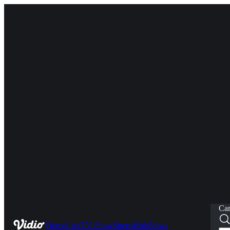
Car
Home
Live
TV Show
Sports
Kids
News