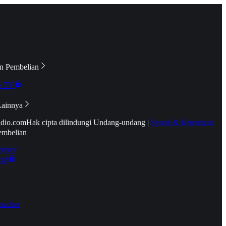
n Pembelian
e TV
Lainnya
idio.com
Hak cipta dilindungi Undang-undang
|
Syarat & Ketentuan
embelian
emier
tif
oucher