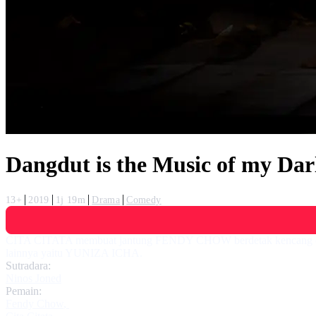
Dangdut is the Music of my Dar
13+
2019
1j 19m
Drama
Comedy
CITA CITATA membuat jantung FENDY CHOW berdetak kencang denga
lainnya yaitu YUNIZA ICHA.
Sutradara:
Ninos Joned
Pemain:
Fendy Chow
,