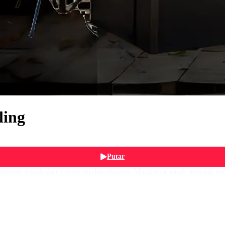
ling
Putar
n musik dan goyangan dangdutnya. Mimpinya untuk menjadi penyan